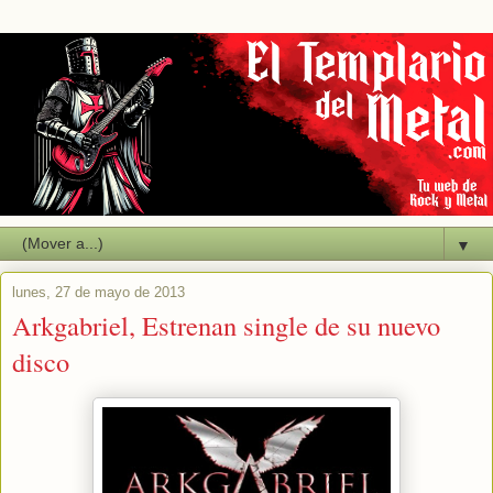
▼
lunes, 27 de mayo de 2013
Arkgabriel, Estrenan single de su nuevo
disco