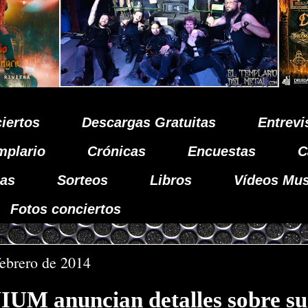
iertos
Descargas Gratuitas
Entrevi
mplario
Crónicas
Encuestas
C
as
Sorteos
Libros
Vídeos Mus
Fotos conciertos
febrero de 2014
M anuncian detalles sobre su