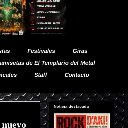
stas
Festivales
Giras
amisetas de El Templario del Metal
icales
Staff
Contacto
Noticia destacada
 nuevo