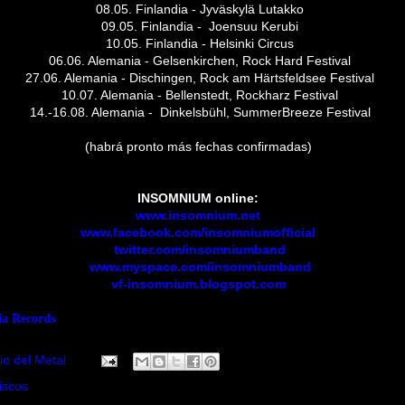
08.05. Finlandia - Jyväskylä Lutakko
09.05. Finlandia -
Joensuu Kerubi
10.05. Finlandia - Helsinki Circus
06.06. Alemania - Gelsenkirchen, Rock Hard Festival
27.06. Alemania - Dischingen, Rock am Härtsfeldsee Festival
10.07. Alemania - Bellenstedt, Rockharz Festival
14.-16.08. Alemania -
Dinkelsbühl, SummerBreeze Festival
(habrá pronto más fechas confirmadas)
INSOMNIUM online:
www.insomnium.net
www.facebook.com/insomniumofficial
twitter.com/insomniumband
www.myspace.com/insomniumband
vf-insomnium.blogspot.com
a Records
io del Metal
iscos