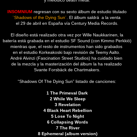
y melódico death metal.
INSOMNIUM
regresan con su sexto álbum de estudio titulado
`Shadows of the Dying Sun´
. El álbum saldrá
a la venta
el 29 de abril en España vía Century Media Records.
El diseño está realizado otra vez por Wille Naukkarinen, la
batería está grabada en el estudio SF Sound (con Kimmo Perkkiö)
mientras que, el resto de instrumentos han sido grabados
en el estudio Korkeakoski bajo revisión de Teemy Aalto.
André Alvinzi (Fascination Street Studios) ha cuidado bien
de la mezcla y la masterización del álbum la ha realizado
Svante Forsbäck de Chartmakers.
“Shadows Of The Dying Sun” listado de canciones:
1 The Primeval Dark
2 While We Sleep
3 Revelation
4 Black Heart Rebellion
5 Lose To Night
6 Collapsing Words
7 The River
8 Ephemeral (album version)