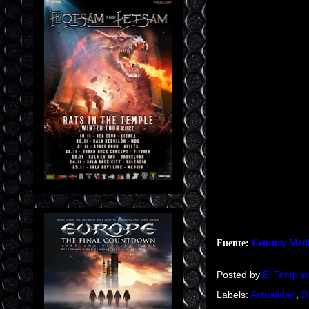
Fuente:
Century Medi
Posted by
El Templar
Labels:
Actualidad
,
D