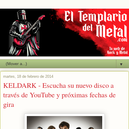
▼
martes, 18 de febrero de 2014
KELDARK - Escucha su nuevo disco a
través de YouTube y próximas fechas de
gira