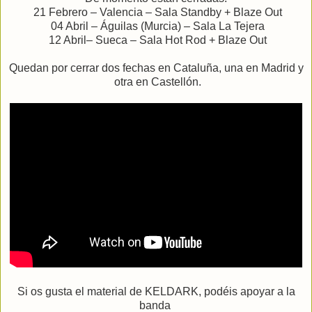
21 Febrero – Valencia – Sala Standby + Blaze Out
04 Abril – Águilas (Murcia) – Sala La Tejera
12 Abril– Sueca – Sala Hot Rod + Blaze Out
Quedan por cerrar dos fechas en Cataluña, una en Madrid y
otra en Castellón.
Si os gusta el material de KELDARK, podéis apoyar a la
banda