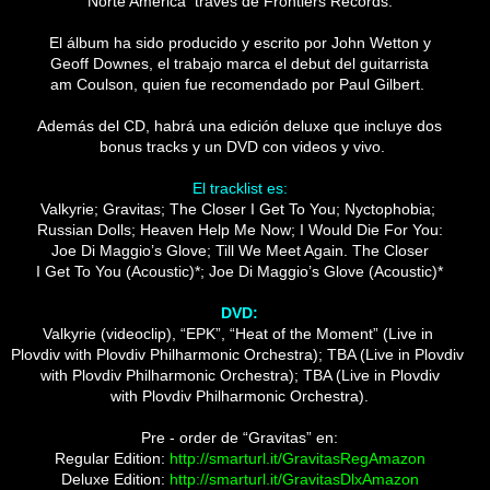
Norte America través de Frontiers Records.
El álbum ha sido producido y escrito por John Wetton y
Geoff Downes, el trabajo marca el debut del guitarrista
am Coulson, quien fue recomendado por Paul Gilbert.
Además del CD, habrá una edición deluxe que incluye dos
bonus tracks y un DVD con videos y vivo.
El tracklist es:
Valkyrie; Gravitas; The Closer I Get To You; Nyctophobia;
Russian Dolls; Heaven Help Me Now;
I Would Die For You:
Joe Di Maggio’s Glove; Till We Meet Again. The Closer
I Get To You (Acoustic)*;
Joe Di Maggio’s Glove (Acoustic)*
DVD:
Valkyrie (videoclip), “EPK”, “Heat of the Moment” (Live in
Plovdiv with Plovdiv Philharmonic Orchestra); TBA (Live in Plovdiv
with Plovdiv Philharmonic Orchestra); TBA (Live in Plovdiv
with Plovdiv Philharmonic Orchestra).
Pre - order de “Gravitas” en:
Regular Edition:
http://smarturl.it/GravitasRegAmazon
Deluxe Edition:
http://smarturl.it/GravitasDlxAmazon