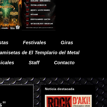
stas
Festivales
Giras
amisetas de El Templario del Metal
icales
Staff
Contacto
Noticia destacada
s"