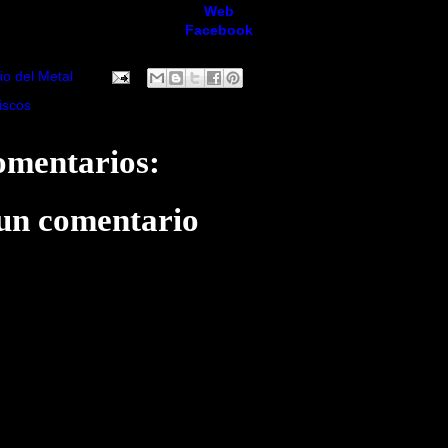
Web
Facebook
io del Metal
iscos
omentarios:
 un comentario