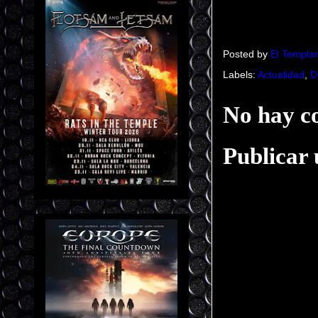
Posted by
El Templar
Labels:
Actualidad
,
D
No hay c
Publicar