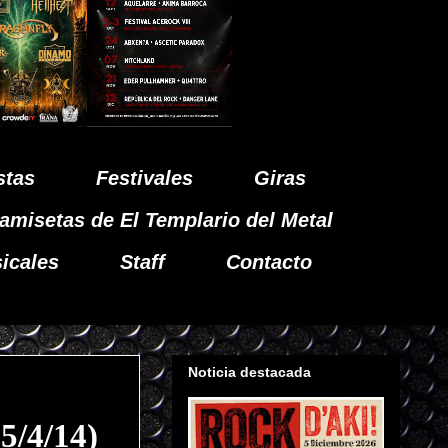
stas
Festivales
Giras
amisetas de El Templario del Metal
icales
Staff
Contacto
Noticia destacada
5/4/14)