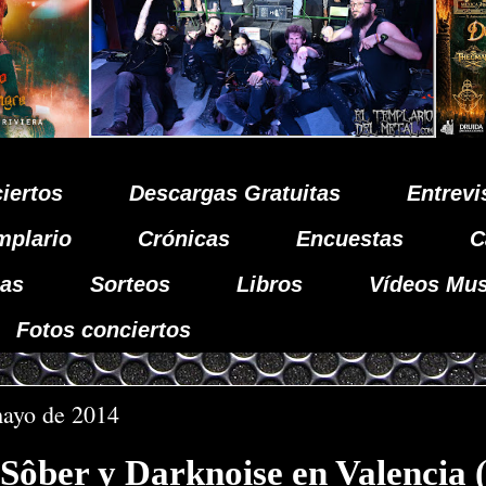
iertos
Descargas Gratuitas
Entrevi
mplario
Crónicas
Encuestas
C
as
Sorteos
Libros
Vídeos Mus
Fotos conciertos
mayo de 2014
Sôber y Darknoise en Valencia (