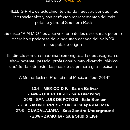
su disco
"A.M.M.O."
HELL´S FIRE es actualmente una de nuestras bandas más
internacionales y son perfectos representantes del más
potente y brutal Southern Rock.
Su disco “A.M.M.O.” es a su vez uno de los discos más potente,
enérgico y poderoso de la segunda década del siglo XXI
en su país de origen.
En directo son una maquina bien engrasada que aseguran un
show potente, pesado, profesional y muy divertido. México
dará fé de todo esto después de su primera gira méxicana.
"A Motherfucking Promotional Mexican Tour 2014"
- 13/6 - MEXICO D.F. - Salon Bolivar
- 14/6 - QUERETARO - Sala Blackdog
- 20/6 - SAN LUIS DE POTOSI - Sala Bunker
- 21/6 - MONTERREY - Sala La Palapa del Rock
- 27/6 - GUADALAJARA - Sala Zenttro Underground
- 28/6 - ZAMORA - Sala Studio Live