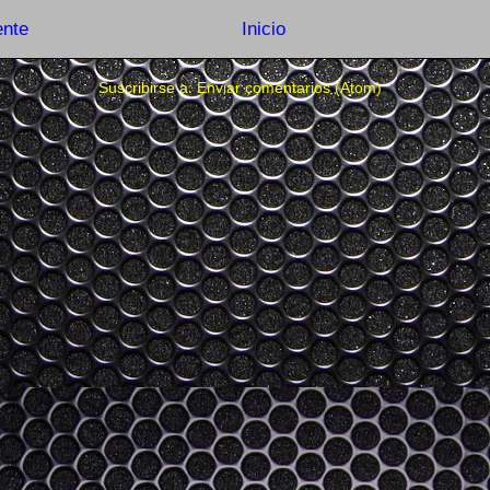
ente
Inicio
Suscribirse a:
Enviar comentarios (Atom)