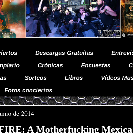
iertos
Descargas Gratuitas
Entrevi
mplario
Crónicas
Encuestas
C
as
Sorteos
Libros
Vídeos Mus
Fotos conciertos
junio de 2014
IRE: A Motherfucking Mexica