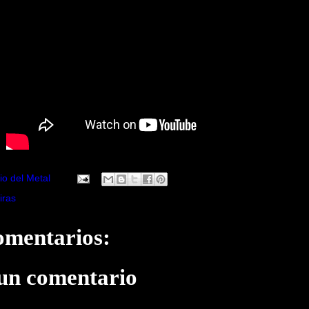
io del Metal
iras
omentarios:
 un comentario