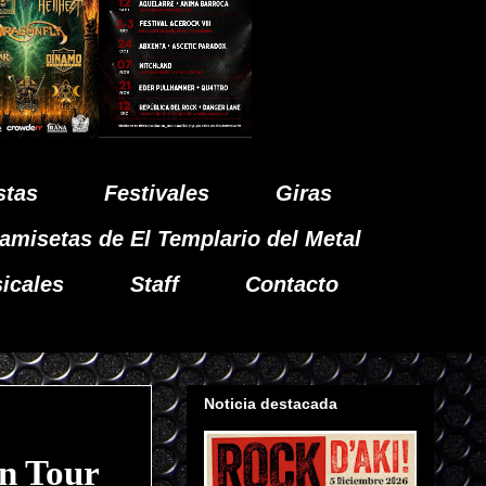
stas
Festivales
Giras
amisetas de El Templario del Metal
icales
Staff
Contacto
Noticia destacada
n Tour