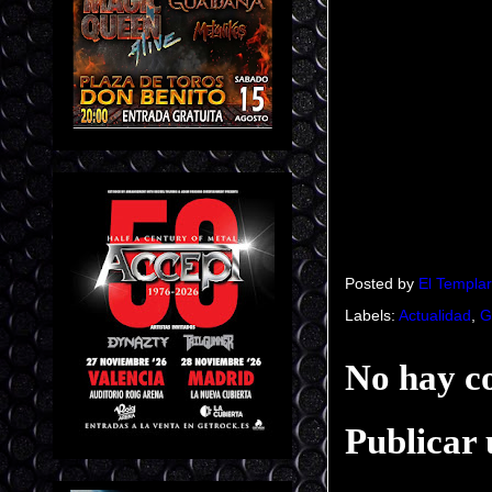
Posted by
El Templar
Labels:
Actualidad
,
G
No hay c
Publicar