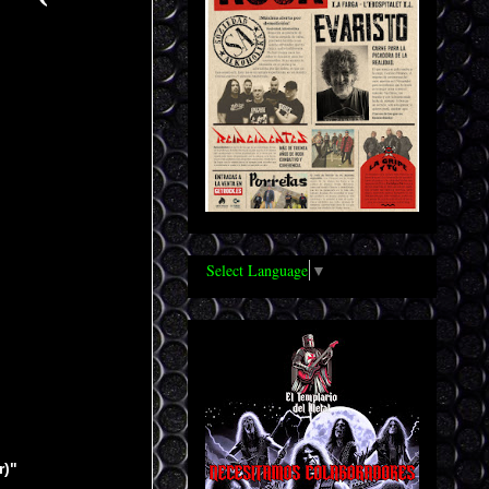
Select Language
▼
r)"