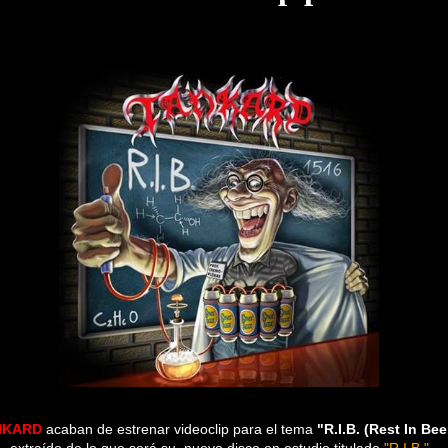
NKARD
acaban de estrenar videoclip para el tema
"R.I.B. (Rest In Bee