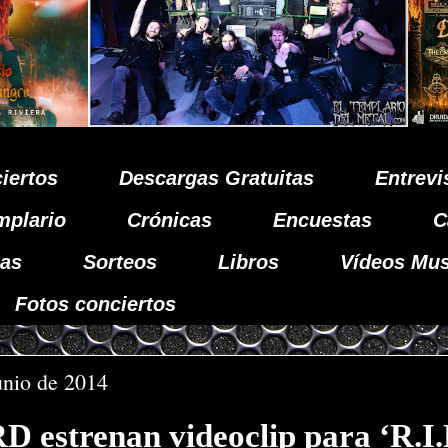
iertos
Descargas Gratuitas
Entrevi
mplario
Crónicas
Encuestas
C
as
Sorteos
Libros
Vídeos Mus
Fotos conciertos
junio de 2014
estrenan videoclip para ‘R.I.B