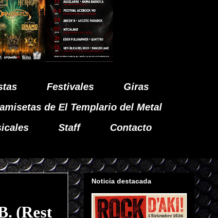
stas
Festivales
Giras
amisetas de El Templario del Metal
icales
Staff
Contacto
Noticia destacada
. (Rest