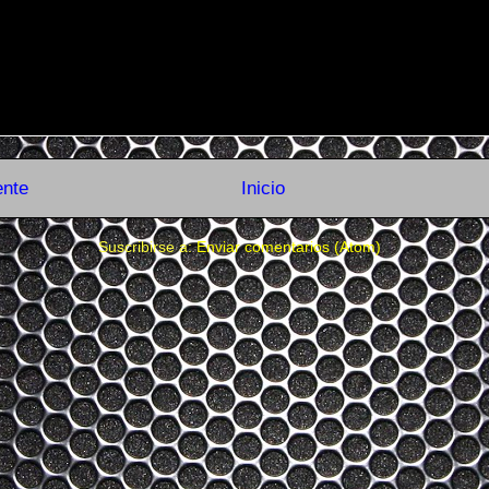
ente
Inicio
Suscribirse a:
Enviar comentarios (Atom)