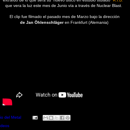
extraído de lo que será su nuevo disco en estudio titulado
"R.I.B."
que vera la luz este mes de Junio vía a través de Nuclear Blast.
El clip fue filmado el pasado mes de Marzo bajo la dirección
de
Jan Öhlenschläger
en Frankfurt (Alemania)
io del Metal
ideos