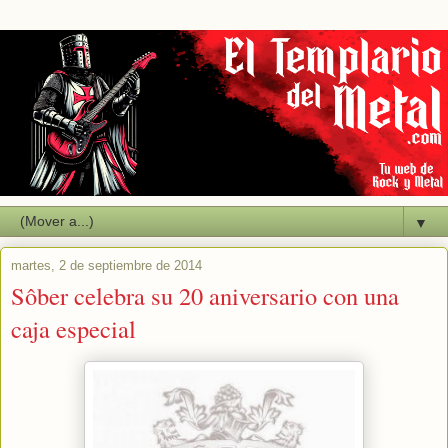
▼
martes, 2 de septiembre de 2014
Sôber celebra su 20 aniversario con una
caja especial