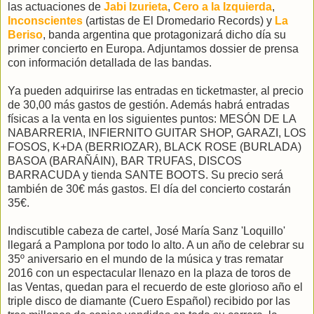
las actuaciones de
Jabi Izurieta
,
Cero a la Izquierda
,
Inconscientes
(artistas de El Dromedario Records) y
La
Beriso
, banda argentina que protagonizará dicho día su
primer concierto en Europa. Adjuntamos dossier de prensa
con información detallada de las bandas.
Ya pueden adquirirse las entradas en ticketmaster, al precio
de 30,00 más gastos de gestión. Además habrá entradas
físicas a la venta en los siguientes puntos: MESÓN DE LA
NABARRERIA, INFIERNITO GUITAR SHOP, GARAZI, LOS
FOSOS, K+DA (BERRIOZAR), BLACK ROSE (BURLADA)
BASOA (BARAÑÁIN), BAR TRUFAS, DISCOS
BARRACUDA y tienda SANTE BOOTS. Su precio será
también de 30€ más gastos. El día del concierto costarán
35€.
Indiscutible cabeza de cartel, José María Sanz 'Loquillo'
llegará a Pamplona por todo lo alto. A un año de celebrar su
35º aniversario en el mundo de la música y tras rematar
2016 con un espectacular llenazo en la plaza de toros de
las Ventas, quedan para el recuerdo de este glorioso año el
triple disco de diamante (Cuero Español) recibido por las