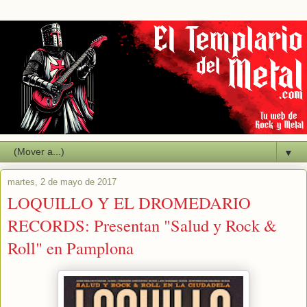
▼
martes, 2 de mayo de 2017
LOQUILLO Y EL DROMEDARIO
RECORDS: Presentan "Salud y Rock &
Roll" en Pamplona