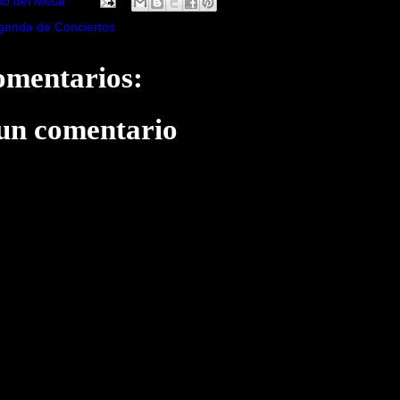
io del Metal
genda de Conciertos
omentarios:
 un comentario