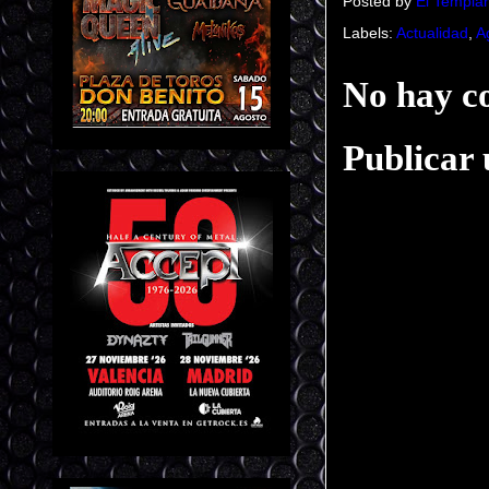
Posted by
El Templar
Labels:
Actualidad
,
A
No hay c
Publicar