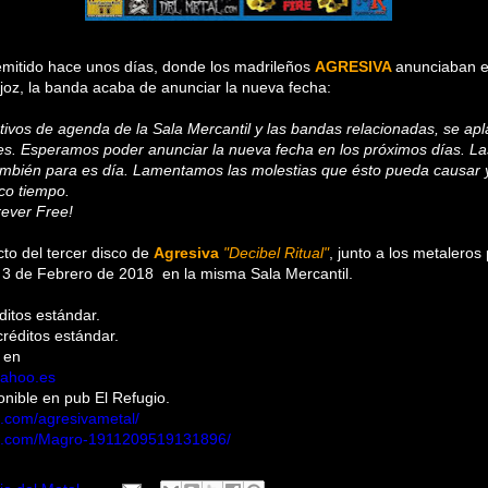
emitido hace unos días, donde los madrileños
AGRESIVA
anunciaban e
joz, la banda acaba de anunciar la nueva fecha:
tivos de agenda de la Sala Mercantil y las bandas relacionadas, se apl
s. Esperamos poder anunciar la nueva fecha en los próximos días. La
también para es día. Lamentamos las molestias que ésto pueda causar
oco tiempo.
ever Free!
cto del tercer disco de
Agresiva
"Decibel Ritual"
, junto a los metalero
l 3 de Febrero de 2018 en la misma Sala Mercantil.
ditos estándar.
réditos estándar.
 en
yahoo.es
onible en pub El Refugio.
k.com/agresivametal/
ok.com/Magro-1911209519131896/