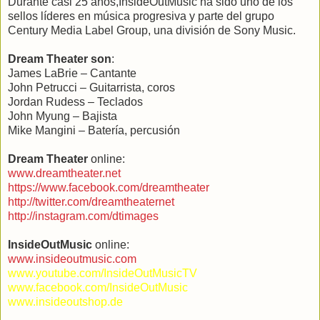
Durante casi 25 años,InsideOutMusic ha sido uno de los
sellos líderes en música progresiva y parte del grupo
Century Media Label Group, una división de Sony Music.
Dream Theater son
:
James LaBrie – Cantante
John Petrucci – Guitarrista, coros
Jordan Rudess – Teclados
John Myung – Bajista
Mike Mangini – Batería, percusión
Dream Theater
online:
www.dreamtheater.net
https://www.facebook.com/dreamtheater
http://twitter.com/dreamtheaternet
http://instagram.com/dtimages
InsideOutMusic
online:
www.insideoutmusic.com
www.youtube.com/InsideOutMusicTV
www.facebook.com/InsideOutMusic
www.insideoutshop.de