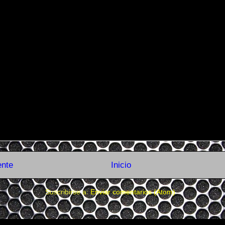
ente
Inicio
Suscribirse a:
Enviar comentarios (Atom)