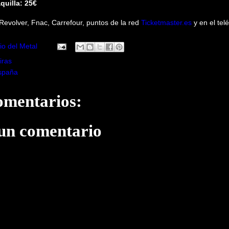
quilla: 25€
 Revolver, Fnac, Carrefour, puntos de la red
Ticketmaster.es
y en el tel
io del Metal
iras
spaña
omentarios:
 un comentario