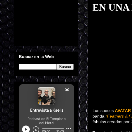
EN UNA
Buscar en la Web
Los suecos
AVATAR
banda.
“Feathers & F
fábulas creadas por 