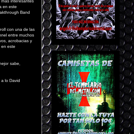
 más interesantes
a en este
eakthrough Band
’roll con una de las
nnel entre muchos
vos, acrobacias y
 en este
mejor sabe,
 a lo David