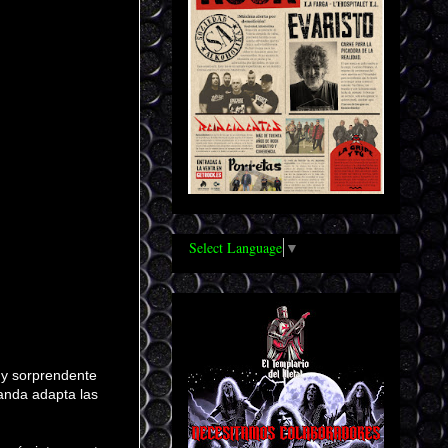
Select Language
▼
 y sorprendente
banda adapta las