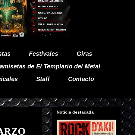
stas
Festivales
Giras
amisetas de El Templario del Metal
icales
Staff
Contacto
Noticia destacada
MARZO