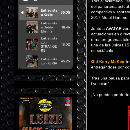
Tras el aclamado “H
del panorama actual.
competitivo y sobre
2017 Metal Hammer 
Junto a
AVATAR
ver
actuaciones en dire
otros programas tele
una de las únicas 15
espectáculo.
Old Kerry McKee
lle
entregándose por com
Tras una pausa para 
Lynchian”.
¡No puedes perderte 