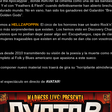
ail the Apocalypse”, donde AVATAR se cimenta como una de las bandas
 Y el con “Feathers & Flesh” cuando definitivamente han abierto brech
saturado mundo. No en vano, han sido los ganadores del Galardón “Br
Golden Gods”.
emos a
HELLZAPOPPIN
. El circo de los horrores trae un teatro Rock’n
cto más sorprendentes que existen. Los hemos visto en Discovery Cha
visivos que no podían dejar pasar algo así. Escupefuegos, capa de cla
 mujeres tragasables que existen en el mundo se dan cita con vosotros
va desde 2010 transmitiendo su visión de la poesía y la muerte como 
pleto al Folk y Blues americano que apasiona a este sueco.
componer nuevo material nos traerá de gira su “horripilante atmósfera
el espectáculo en directo de
AVATAR
!