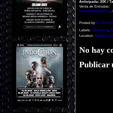
Anticipada: 20€ / Ta
Venta de Entradas:
TicketMADNESS.es
,
Posted by
El Templar
Labels:
Actualidad
,
G
Location:
Badajoz, E
No hay c
Publicar