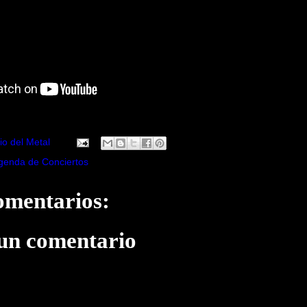
io del Metal
genda de Conciertos
omentarios:
 un comentario