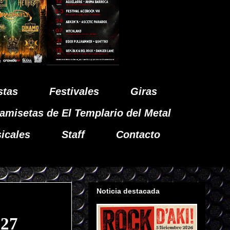
stas
Festivales
Giras
amisetas de El Templario del Metal
icales
Staff
Contacto
Noticia destacada
27