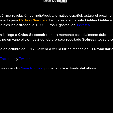
la última revelación del indie/rock alternativo español, estará el próximo
cierto para
Carlos Chaouen
. La cita será en la sala
Galileo Galilei
a 
onibles las estradas, a 12,00 Euros + gastos, en
Ticketea.
n le llega a
Chica Sobresalto
en un momento especialmente dulce den
a: no en vano el viernes 2 de febrero será reeditado
Sobresalto
, su di
ado en octubre de 2017, volverá a ver la luz de manos de
El Dromedari
Facebook
y
Twitter
.
 su videoclip
Nave Nodriza
, primer single extraído del álbum.