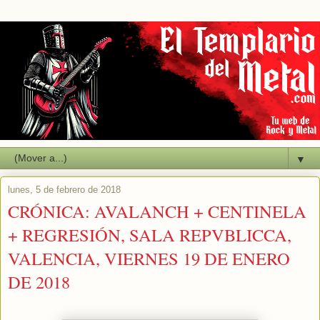
▼
lunes, 5 de febrero de 2018
CRÓNICA: AVALANCH + CENTINELA
+ REGRESIÓN, SALA REPVBLICCA,
VALENCIA, VIERNES 19 DE ENERO
DE 2018