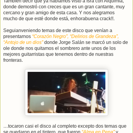
Tambíen decir que ya habíamos visto a Isra con Alquimia,
donde demostró con creces que es un gran cantante, muy
cercano y gran amigo de esta casa. Y nos alegramos
mucho de que esté donde está, enhorabuena crack!!.
Seguianveniendo temas de este disco que venían a
presentarnos
“Corazón Negro”, “Delirios de Grandeza”,
“Antojo de un dios”
donde Jorge Salán se marcó un solo de
ole donde nos quitamos el sombrero ante unos de los
mejores guitarristas que tenemos dentro de nuestras
fronteras.
…tocaron casi el disco al completo excepto dos temas que
se quedaron en el tintero, que fueron
“Alma en Pena”
y