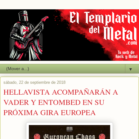
▼
sábado, 22 de septiembre de 2018
HELLAVISTA ACOMPAÑARÁN A
VADER Y ENTOMBED EN SU
PRÓXIMA GIRA EUROPEA