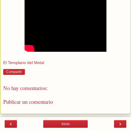
El Templario del Metal
Compartir
No hay comentarios:
Publicar un comentario
‹
›
Inicio