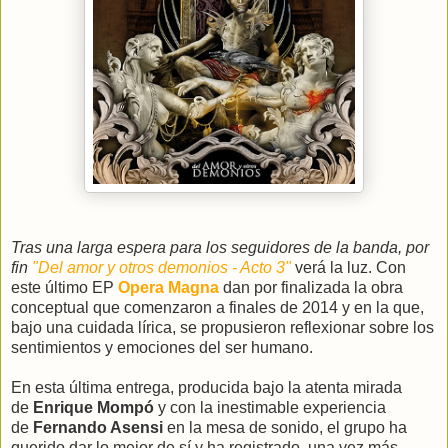
Tras una larga espera para los seguidores de la banda, por
fin
"Del amor y otros demonios - Acto 3"
verá la luz. Con
este último EP
Opera Magna
dan por finalizada la obra
conceptual que comenzaron a finales de 2014 y en la que,
bajo una cuidada lírica, se propusieron reflexionar sobre los
sentimientos y emociones del ser humano.
En esta última entrega, producida bajo la atenta mirada
de
Enrique Mompó
y con la inestimable experiencia
de
Fernando Asensi
en la mesa de sonido, el grupo ha
querido dar lo mejor de sí y ha registrado, una vez más