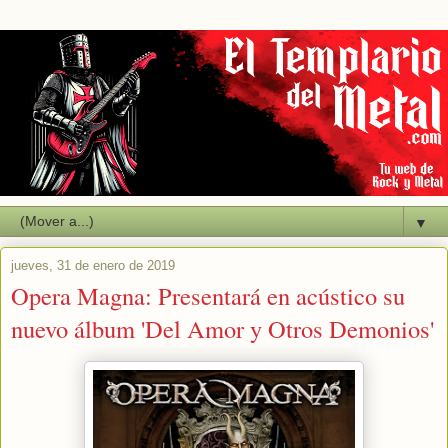
▼
jueves, 31 de enero de 2019
Opera Magna: Presentará en acústico su
nuevo álbum 'Del Amor y Otros Demonios'