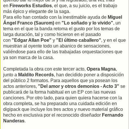
en
Fireworks Estudios
, el que, a su juicio, es el trabajo
más épico y elegante de la saga.
Para ello han contado con la inestimable ayuda de
Miguel
Ángel Franco (Saurom)
en
"Lo soñado y lo vivido"
, un
tema en el que la banda retoma el gusto por los temas de
larga duración, tal y como hicieron en el pasado
con
"Edgar Allan Poe"
y
"El último caballero"
, y en el que
muestran al oyente todo un abanico de sensaciones,
valiéndose para ello de las trabajadas orquestaciones que
ya son marca de la casa.
Completada la obra con este tercer acto,
Opera Magna
,
junto a
Maldito Records
, han decidido poner a disposición
del público 2 formatos. Para aquellos que ya posean los
actos anteriores,
"Del amor y otros demonios - Acto 3"
se
publicará de la forma habitual en un EP con las nuevas
canciones. Por otro lado, para quien quiera hacerse con la
obra completa, se ha preparado una cuidada edición en
digipack que incluye los tres actos y nuevo material gráfico
hecho en exclusiva por el reconocido diseñador
Fernando
Nanderas
.