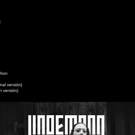
t
chon
nal versión)
n versión)