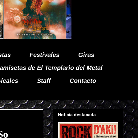
stas
Festivales
Giras
amisetas de El Templario del Metal
icales
Staff
Contacto
Noticia destacada
So