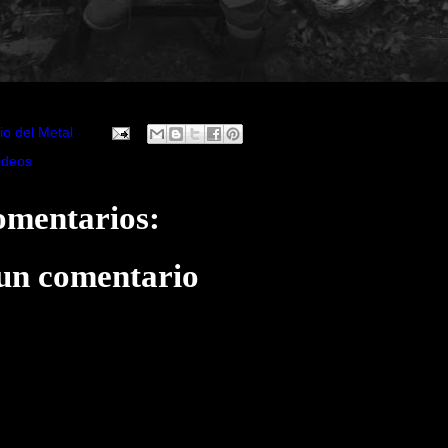
io del Metal
ideos
omentarios:
 un comentario