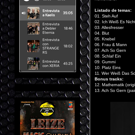
Listado de temas:
01. Steh Auf
02. Ich Weiß Es Nich
03. Allesfresser
04. Blut
05. Knebel
06. Frau & Mann
07. Ach So Gern
08. Schlaf Ein
09. Gummi
10. Platz Eins
11. Wer Weiß Das S
Bonus tracks:
12. Mathematik (origi
13. Ach So Gern (pai