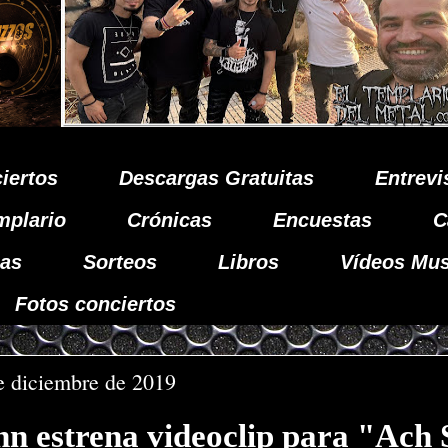
iertos
Descargas Gratuitas
Entrevi
mplario
Crónicas
Encuestas
C
as
Sorteos
Libros
Vídeos Mus
Fotos conciertos
e diciembre de 2019
n estrena videoclip para "Ach 