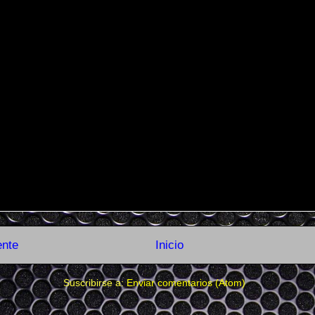
ente
Inicio
Suscribirse a:
Enviar comentarios (Atom)