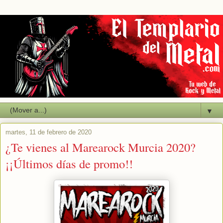
▼
martes, 11 de febrero de 2020
¿Te vienes al Marearock Murcia 2020?
¡¡Últimos días de promo!!