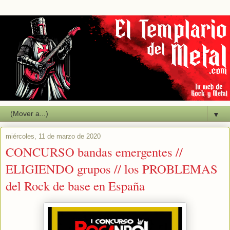
▼
miércoles, 11 de marzo de 2020
CONCURSO bandas emergentes //
ELIGIENDO grupos // los PROBLEMAS
del Rock de base en España