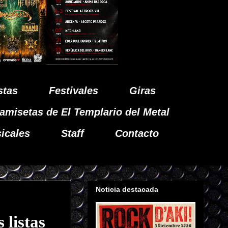
stas
Festivales
Giras
amisetas de El Templario del Metal
icales
Staff
Contacto
Noticia destacada
 listas