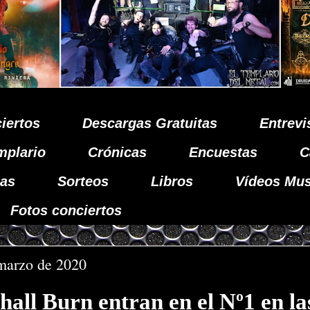
iertos
Descargas Gratuitas
Entrevi
mplario
Crónicas
Encuestas
C
as
Sorteos
Libros
Vídeos Mus
Fotos conciertos
 marzo de 2020
all Burn entran en el Nº1 en las