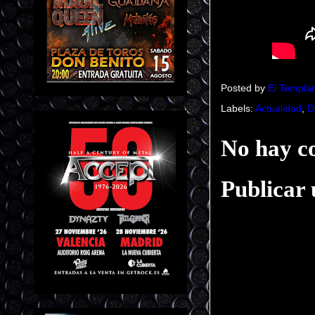
Posted by
El Templar
Labels:
Actualidad
,
D
No hay c
Publicar