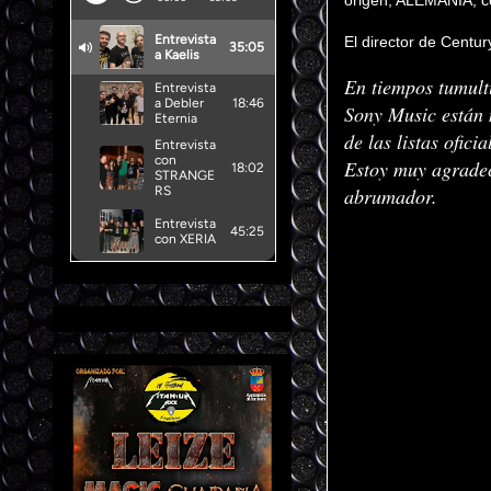
origen, ALEMANIA, c
El director de Centur
En tiempos tumult
Sony Music están
de las listas ofic
Estoy muy agradec
abrumador.