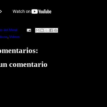
io del Metal
iscos
,
Videos
omentarios:
 un comentario