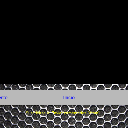
ente
Inicio
Suscribirse a:
Enviar comentarios (Atom)