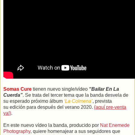
Somas Cure
tienen nuevo single/vídeo
“Bailar En La
Cuerda”
. Se trata del tercer tema que la banda desvela de
su esperado próximo álbum
‘La Colmena’
, prevista
su edición para después del verano 2020.
(aquí pre-venta
ya!)
.
En este nuevo vídeo la banda, producido por
Nat Enemede
Photography
, quiere homenajear a sus seguidores que