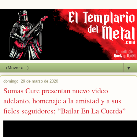
▼
domingo, 29 de marzo de 2020
Somas Cure presentan nuevo vídeo
adelanto, homenaje a la amistad y a sus
fieles seguidores; “Bailar En La Cuerda”