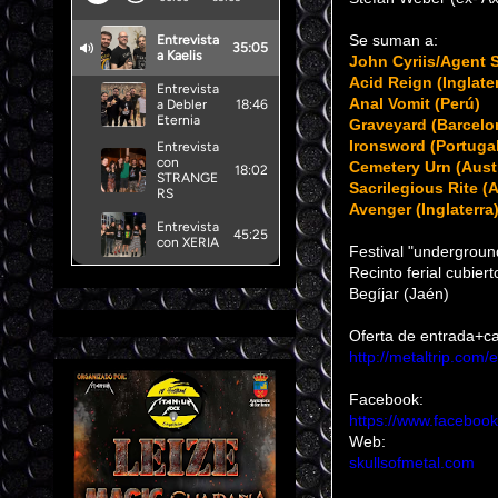
Se suman a:
John Cyriis/Agent S
Acid Reign (Inglater
Anal Vomit (Perú)
Graveyard (Barcelo
Ironsword (Portugal
Cemetery Urn (Austr
Sacrilegious Rite (
Avenger (Inglaterra
Festival "undergroun
Recinto ferial cubiert
Begíjar (Jaén)
Oferta de entrada+ca
http://metaltrip.com/
Facebook:
https://www.facebook
Web:
skullsofmetal.com