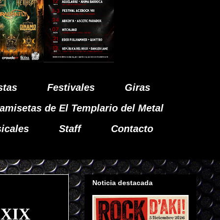
stas
Festivales
Giras
amisetas de El Templario del Metal
icales
Staff
Contacto
Noticia destacada
 XIX