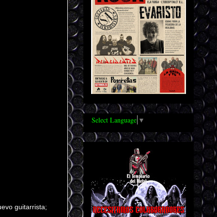
Select Language
▼
vo guitarrista;