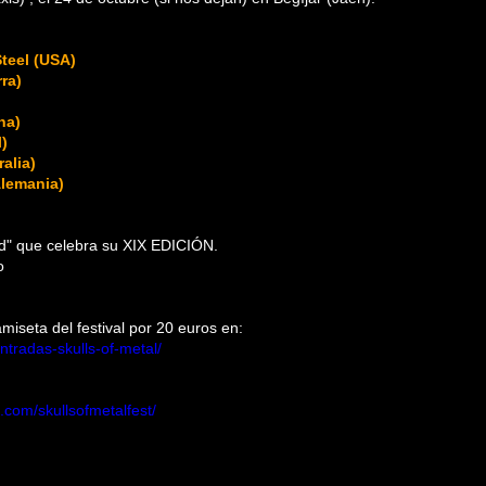
teel (USA)
ra)
na)
)
alia)
Alemania)
)
d" que celebra su XIX EDICIÓN.
o
miseta del festival por 20 euros en:
entradas-skulls-of-metal/
.com/skullsofmetalfest/