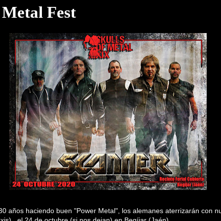
 Metal Fest
 años haciendo buen "Power Metal", los alemanes aterrizarán con nue
is) , el 24 de octubre (si nos dejan) en Begíjar (Jaén).