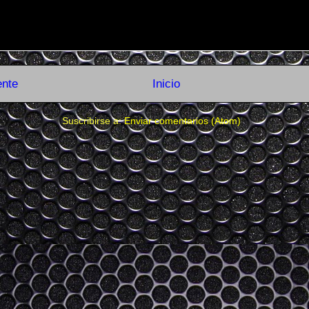
ente
Inicio
Suscribirse a:
Enviar comentarios (Atom)