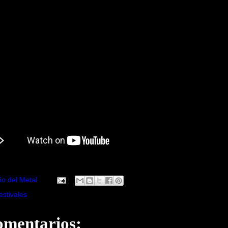
io del Metal
estivales
omentarios: