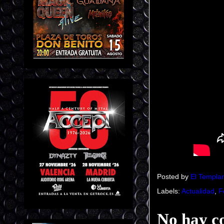
Posted by
El Templar
Labels:
Actualidad
,
F
No hay c