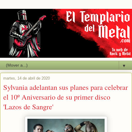
▼
martes, 14 de abril de 2020
Sylvania adelantan sus planes para celebrar
el 10º Aniversario de su primer disco
'Lazos de Sangre'