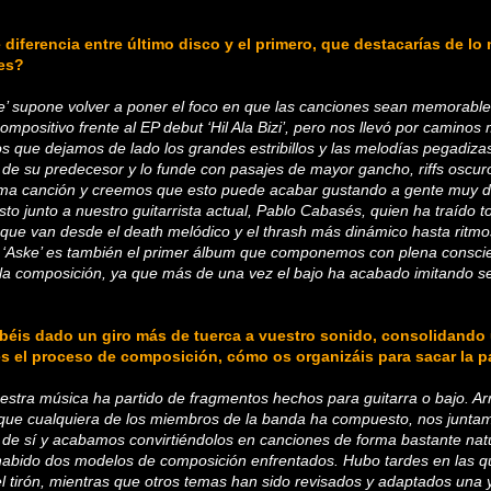
diferencia entre último disco y el primero, que destacarías de lo 
es?
’ supone volver a poner el foco en que las canciones sean memorables
mpositivo frente al EP debut ‘Hil Ala Bizi’, pero nos llevó por caminos
s que dejamos de lado los grandes estribillos y las melodías pegadizas
o de su predecesor y lo funde con pasajes de mayor gancho, riffs oscur
ma canción y creemos que esto puede acabar gustando a gente muy dif
to junto a nuestro guitarrista actual, Pablo Cabasés, quien ha traído 
s que van desde el death melódico y el thrash más dinámico hasta ritm
 ‘Aske’ es también el primer álbum que componemos con plena conscien
 la composición, ya que más de una vez el bajo ha acabado imitando 
béis dado un giro más de tuerca a vuestro sonido, consolidando u
 el proceso de composición, cómo os organizáis para sacar la p
estra música ha partido de fragmentos hechos para guitarra o bajo. 
 que cualquiera de los miembros de la banda ha compuesto, nos junta
e sí y acabamos convirtiéndolos en canciones de forma bastante natur
habido dos modelos de composición enfrentados. Hubo tardes en las q
l tirón, mientras que otros temas han sido revisados y adaptados una 