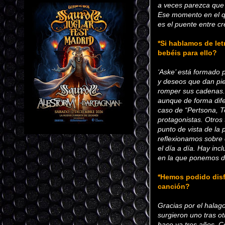
a veces parezca que 
Ese momento en el q
es el puente entre cr
*Si hablamos de let
bebéis para ello?
‘Aske’ está formado 
y deseos que dan pie
romper sus cadenas. P
aunque de forma difer
caso de “Pertsona, Te
protagonistas. Otros
punto de vista de la 
reflexionamos sobre 
el día a día. Hay in
en la que ponemos de 
*Hemos podido disfr
canción?
Gracias por el halago
surgieron uno tras o
hace ya tres años. C