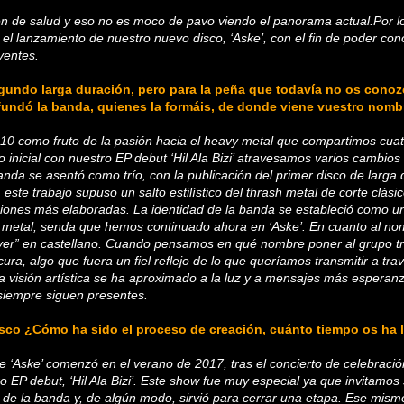
n de salud y eso no es moco de pavo viendo el panorama actual.Por l
el lanzamiento de nuestro nuevo disco, ‘Aske’, con el fin de poder con
yentes.
egundo larga duración, pero para la peña que todavía no os cono
undó la banda, quienes la formáis, de donde viene vuestro nombr
010 como fruto de la pasión hacia el heavy metal que compartimos cuat
do inicial con nuestro EP debut ‘Hil Ala Bizi’ atravesamos varios cambio
nda se asentó como trío, con la publicación del primer disco de larga 
, este trabajo supuso un salto estilístico del thrash metal de corte clási
iones más elaboradas. La identidad de la banda se estableció como u
k metal, senda que hemos continuado ahora en ‘Aske’. En cuanto al no
dáver” en castellano. Cuando pensamos en qué nombre poner al grupo t
cura, algo que fuera un fiel reflejo de lo que queríamos transmitir a tra
a visión artística se ha aproximado a la luz y a mensajes más esperanz
siempre siguen presentes.
isco ¿Cómo ha sido el proceso de creación, cuánto tiempo os ha 
e ‘Aske’ comenzó en el verano de 2017, tras el concierto de celebració
o EP debut, ‘Hil Ala Bizi’. Este show fue muy especial ya que invitamos
de la banda y, de algún modo, sirvió para cerrar una etapa. Ese mis