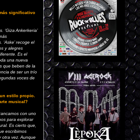
más significativo
. ‘Giza Ankerkeria’
 más
. ‘Aske’ recoge el
os y alegres
erente. Es el
toda una nueva
os que beben de la
cia de ser un trío
segundas voces de
n estilo propio.
arte musical?
Arrancamos con uno
mos para explorar
al. Es cierto que,
ue escribimos
y otra vez. Aunque