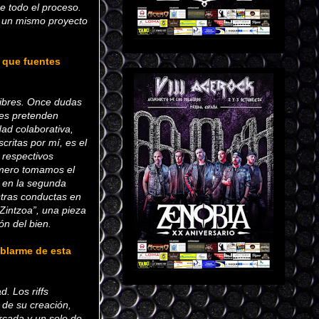
e todo el proceso.
 un mismo proyecto
y que fuentes
libres. Once dudas
nes pretenden
dad colaborativa,
critas por mí, es el
 respectivos
imero tomamos el
e en la segunda
stras conductas en
Zintzoa”, una pieza
ón del bien.
ablarme de esta
. Los riffs
 de su creación,
rcada y un solo de