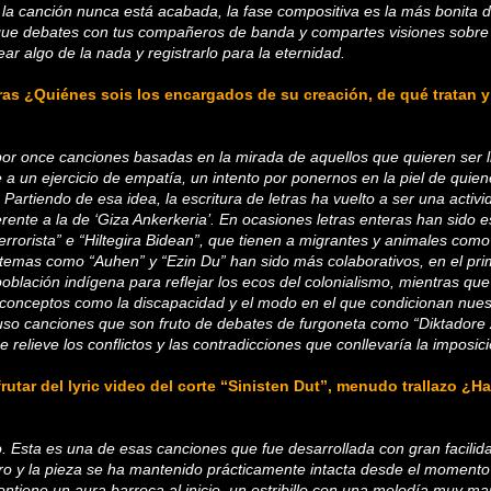
la canción nunca está acabada, la fase compositiva es la más bonita d
ue debates con tus compañeros de banda y compartes visiones sobre
ear algo de la nada y registrarlo para la eternidad.
ras ¿Quiénes sois los encargados de su creación, de qué tratan 
por once canciones basadas en la mirada de aquellos que quieren ser 
 a un ejercicio de empatía, un intento por ponernos en la piel de quie
artiendo de esa idea, la escritura de letras ha vuelto a ser una activi
ente a la de ‘Giza Ankerkeria’. En ocasiones letras enteras han sido es
rrorista” e “Hiltegira Bidean”, que tienen a migrantes y animales como
 temas como “Auhen” y “Ezin Du” han sido más colaborativos, en el pr
población indígena para reflejar los ecos del colonialismo, mientras qu
conceptos como la discapacidad y el modo en el que condicionan nue
cluso canciones que son fruto de debates de furgoneta como “Diktadore 
relieve los conflictos y las contradicciones que conllevaría la imposici
utar del lyric video del corte “Sinisten Dut”, menudo trallazo ¿H
. Esta es una de esas canciones que fue desarrollada con gran facilidad
tro y la pieza se ha mantenido prácticamente intacta desde el momento
ontiene un aura barroca al inicio, un estribillo con una melodía muy ma