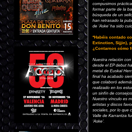
compusimos prácticam
formar parte de la b
búsqueda de un sello
han retrasado la pub
de ‘Aske’ ha sido cu
*Habéis contado con
Extinction, Sijjin)
¿Contarnos cómo fu
Nuestra relación con 
desde el EP debut has
metal de Euskal Herr
final ha acabado sie
que colaboró además a
realizado en los estu
un sinfín de consejos
Nuestro vínculo es mu
artistas y discos fav
sociales, por lo que
Valle de Karrantza f
‘Aske’.