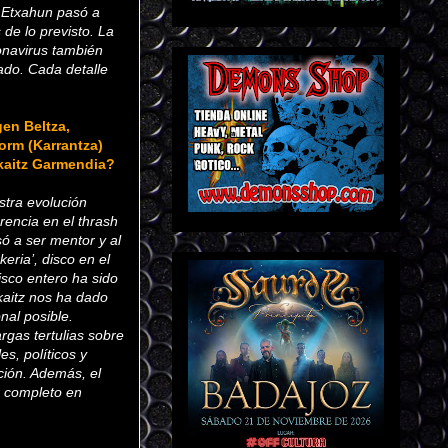
a Etxahun pasó a
de lo previsto. La
onavirus también
ado. Cada detalle
gen Beltza,
torm (Karrantza)
kaitz Garmendia?
estra evolución
rencia en el thrash
ó a ser mentor y al
eria’, disco en el
isco entero ha sido
Ekaitz nos ha dado
nal posible.
argas tertulias sobre
s, políticos y
ción. Además, el
r completo en