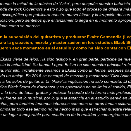
ente la mitad de la música de ‘Aske’, pero después nuestro baterist
anda de rock Governors y esto hizo que todo el proceso se dilatara más 
 discográfico que publicara nuestro nuevo álbum y la irrupción del cor
licación, pero sentimos que el lanzamiento llega en el momento apropi
idado como se merece.
 la supervisión del guitarrista y productor Ekaitz Garmendia (Le
, para la grabación, mezcla y masterizacion en los estudios Black S
eron esos momentos en el estudio y como ha sido contar con E
Ekaitz viene de lejos. Ha sido testigo y, en gran parte, partícipe de nu
ta la actualidad. Su banda Legen Beltza ha sido nuestra principal refe
ia. Por ello, inicialmente veíamos a Ekaitz como un héroe, después pas
ndo un amigo. En 2016 se encargó de mezclar y masterizar ‘Giza Ankerk
 los solos de guitarra. En ‘Aske’ la implicación ha sido completa. El d
dios Black Storm de Karrantza y su aportación no se limita al sonido, 
 a la hora de tocar, grabar y enfocar la banda de la forma más profesio
y fuerte en lo musical, por lo que la estancia en el estudio derivó en l
oritos, pero también tenemos intereses comunes en otros temas culturale
 compartir todo ese tiempo no ha hecho más que estrechar nuestra rela
ue un lugar inmejorable para evadirnos de la realidad y sumergirnos po