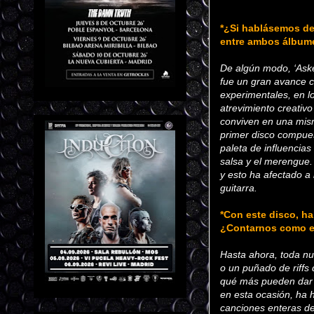
*¿Si hablásemos de 
entre ambos álbum
De algún modo, ‘Aske
fue un gran avance co
experimentales, en lo
atrevimiento creativ
conviven en una mis
primer disco compues
paleta de influencia
salsa y el merengue.
y esto ha afectado a
guitarra.
*Con este disco, ha
¿Contarnos como es
Hasta ahora, toda nu
o un puñado de riffs
qué más pueden dar d
en esta ocasión, ha 
canciones enteras de