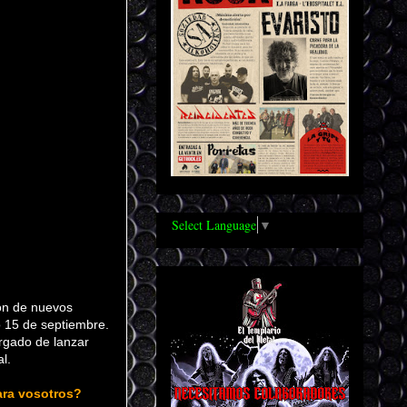
Select Language
▼
ión de nuevos
 15 de septiembre.
argado de lanzar
al.
ara vosotros?