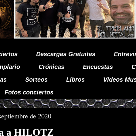
iertos
Descargas Gratuitas
Entrevi
mplario
Crónicas
Encuestas
C
as
Sorteos
Libros
Vídeos Mus
Fotos conciertos
septiembre de 2020
ta a HILOTZ