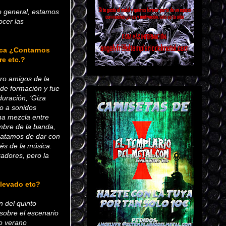
o general, estamos
ocer las
zca ¿Contarnos
e etc.?
ro amigos de la
s de formación y fue
duración, ‘Giza
co a sonidos
na mezcla entre
mbre de la banda,
ratamos de dar con
vés de la música.
adores, pero la
llevado etc?
n del quinto
 sobre el escenario
mo verano