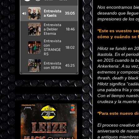
Nos encontramos bie
deseando que llegue 
impresiones de los o
*Este es vuestro s
cómo y cuándo se f
Hilotz se fundó en 2
ikastola. En el perio
en 2015 cuando la ba
Ankerkeria’. A su vez
extremos y composic
thrash, death y blac
Hilotz significa “ca
una palabra fría y os
Con el tiempo nuestr
crudeza y la muerte 
*Para este nuevo d
El proceso creativo d
aniversario de nuestr
a antiguos miembros 