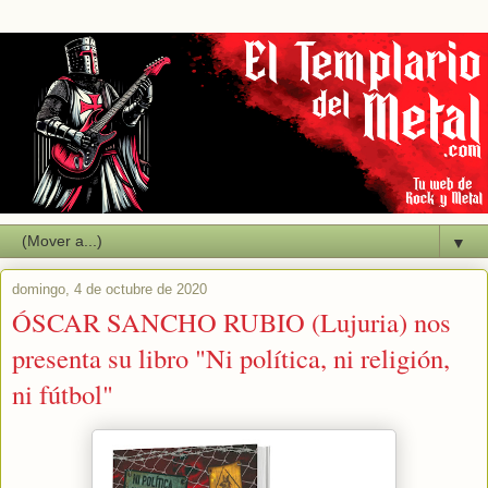
▼
domingo, 4 de octubre de 2020
ÓSCAR SANCHO RUBIO (Lujuria) nos
presenta su libro "Ni política, ni religión,
ni fútbol"