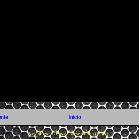
ente
Inicio
Suscribirse a:
Enviar comentarios (Atom)