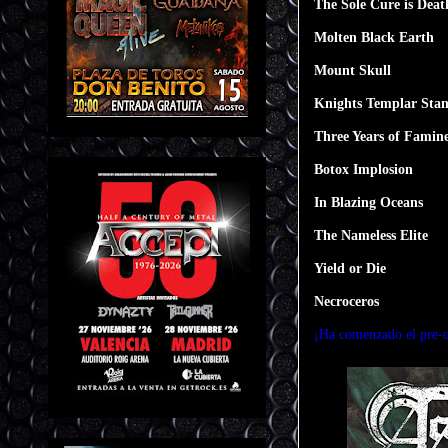
The Sole Cure is Deat
Molten Black Earth
Mount Skull
Knights Templar Sta
Three Years of Famin
Botox Implosion
In Blazing Oceans
The Nameless Elite
Yield or Die
Necroceros
¡Ha comenzado el pre-o