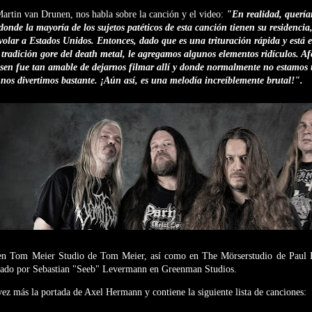
rtin van Drunen, nos habla sobre la canción y el video:
"En realidad, quería
nde la mayoría de los sujetos patéticos de esta canción tienen su residencia,
olar a Estados Unidos. Entonces, dado que es una trituración rápida y está es
a tradición gore del death metal, le agregamos algunos elementos ridículos. A
en fue tan amable de dejarnos filmar allí y donde normalmente no estamos ta
 nos divertimos bastante. ¡Aún así, es una melodía increíblemente brutal!".
en Tom Meier Studio de Tom Meier, así como en The Mörserstudio de Paul B
zado por Sebastian "Seeb" Levermann en Greenman Studios.
ez más la portada de Axel Hermann y contiene la siguiente lista de canciones: