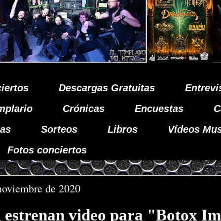
iertos
Descargas Gratuitas
Entrevi
mplario
Crónicas
Encuestas
C
as
Sorteos
Libros
Vídeos Mus
Fotos conciertos
 noviembre de 2020
strenan video para "Botox Im