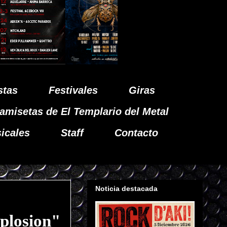
stas
Festivales
Giras
amisetas de El Templario del Metal
icales
Staff
Contacto
Noticia destacada
plosion"