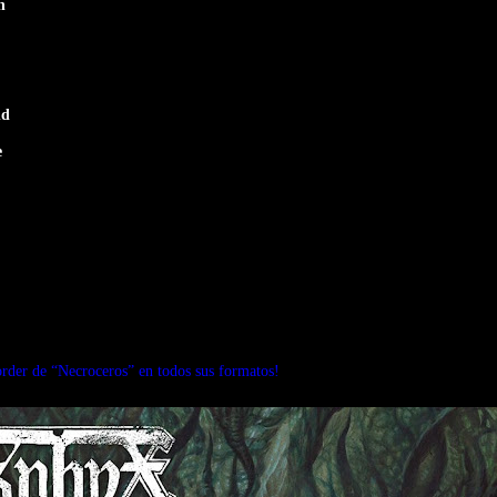
h
nd
e
rder de “Necroceros” en todos sus formatos!