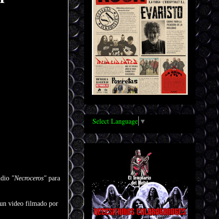
Select Language
▼
udio
"Necroceros"
para
 un video filmado por