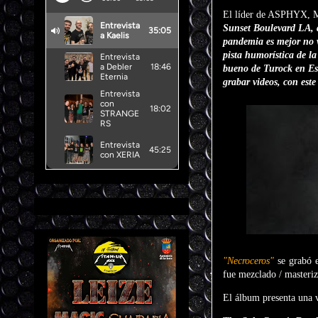
El líder de ASPHYX, Ma
Sunset Boulevard LA, do
pandemia es mejor no v
pista humorística de l
bueno de Turock en Ess
grabar videos, con este
"Necroceros"
se grabó 
fue mezclado / masteri
El álbum presenta una v