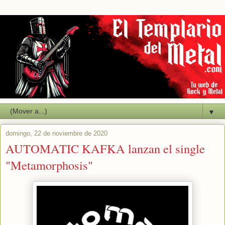
▼
domingo, 22 de noviembre de 2020
AUTOMATIC KAFKA lanzan el single
"Metamorphosis"