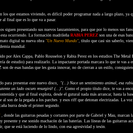
los que estamos viviendo, es difícil poder programar nada a largo plazo, ya q
 al final que es lo que va a pasar.
nos siguen presentando sus nuevos lanzamientos, para que por lo menos sus fans 
 esta ocurriendo. La formación madrileña
RABIA PEREZ
son una de esas band
rmato digital su nueva obra
"Un Nuevo Mundo"
, título que casi sin saberlo, vi
ndemia mundial.
cido por Alex Cappa, Pablo Rousselon y Rabia Perez en los estudios The Metal 
ría de estudio) para realizarlo. La impactante portada marcara lo que te vas a e
on de esas bandas que les gusta innovar, no de cierran a un estilo, consiguien
do para presentar este nuevo disco
,
"(...) Nace un sentimiento animal, esa rabi
atente un lado oscuro resurgirá! (...)".
Como el propio título dice, te vas a enco
ontenida y que al final explota, desde el gutural nada más arrancar, hasta la bas
te al son de la pegada a los parches
y esos riff que detonan electrizadas. La vo
 caña burra desde el primer segundo.
l
, donde las guitarras pesadas y cortantes por parte de Gabriel y Mau, marcan la
 presente y ese sonido machacón de las baterías. Las líneas de las guitarras 
r, que se está luciendo de lo lindo, con esa agresividad y tesón.