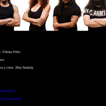
os: Fátima Pérez
sco
mica y coros: Mau Nadalig
RabiaPerez
rabiaperezmetal