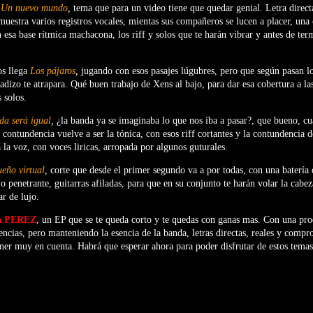
e
Un nuevo mundo
,
tema que para un video tiene que quedar genial. Letra direc
uestra varios registros vocales, mientas sus compañeros se lucen a placer, una
n esa base rítmica machacona, los riff y solos que te harán vibrar y antes de te
s llega
Los pájaros
,
jugando con esos pasajes lúgubres, pero que según pasan l
adizo te atrapara. Qué buen trabajo de Xens al bajo, para dar esa cobertura a las
s solos.
da será igual
,
¿la banda ya se imaginaba lo que nos iba a pasar?, que bueno, cu
 contundencia vuelve a ser la tónica, con esos riff cortantes y la contundencia de
 la voz, con voces liricas, arropada por algunos guturales.
ueño virtual
,
corte que desde el primer segundo va a por todas, con una batería
 penetrante, guitarras afiladas, para que en su conjunto te harán volar la cabeza
ar de lujo.
A PEREZ
, un EP que se te queda corto y te quedas con ganas mas. Con una pr
ncias, pero manteniendo la esencia de la banda, letras directas, reales y comp
ner muy en cuenta. Habrá que esperar ahora para poder disfrutar de estos temas