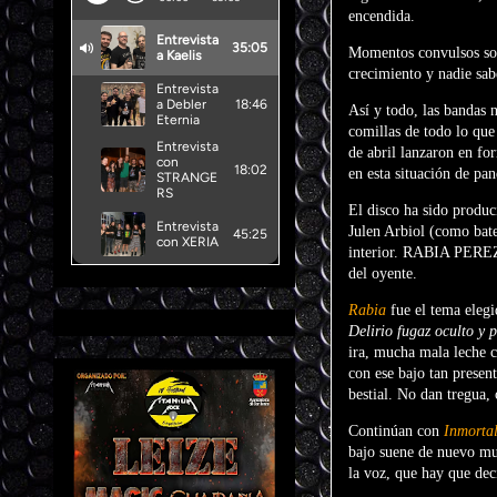
encendida.
Momentos convulsos son 
crecimiento y nadie sabe
Así y todo, las bandas 
comillas de todo lo que
de abril lanzaron en fo
en esta situación de pa
El disco ha sido produ
Julen Arbiol (como bate
interior. RABIA PEREZ s
del oyente.
Rabia
fue el tema elegi
Delirio fugaz oculto y p
ira, mucha mala leche c
con ese bajo tan presen
bestial. No dan tregua,
Continúan con
Inmorta
bajo suene de nuevo muy
la voz, que hay que deci