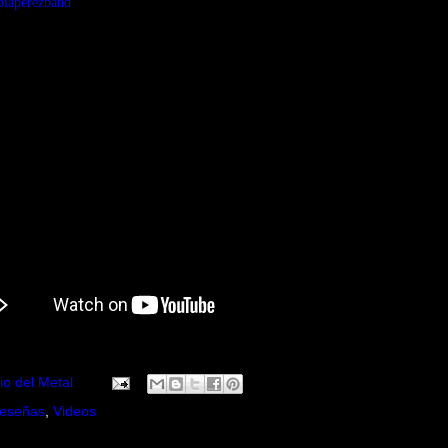
biaperezband
io del Metal
eseñas
,
Videos