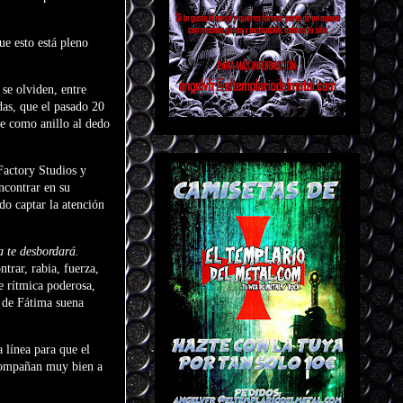
ue esto está pleno
se olviden, entre
as, que el pasado 20
ene como anillo al dedo
Factory Studios y
ncontrar en su
do captar la atención
a te desbordará.
ntrar, rabia, fuerza,
e rítmica poderosa,
z de Fátima suena
 línea para que el
acompañan muy bien a