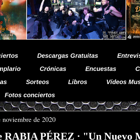
iertos
Descargas Gratuitas
Entrevi
mplario
Crónicas
Encuestas
C
as
Sorteos
Libros
Vídeos Mus
Fotos conciertos
e noviembre de 2020
de RABIA PÉREZ · "Un Nuevo