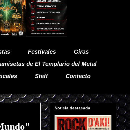
stas
Festivales
Giras
amisetas de El Templario del Metal
icales
Staff
Contacto
Noticia destacada
 Mundo"