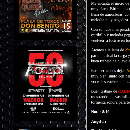
Me encanta el inicio d
muy claro. Fátima nos m
llena de atmosferas, co
melodía muy pegadiza.
Con sonidos más pesado
estribillo y melodía peg
vuelven
a lucirse en lo
Atentos a la letra de
Na
parte musical la carga y
buen trabajo de nuevo a
Para cerrar nos dejan
S
muy bien, junto con bajo
voces les vuelve a qued
Buen trabajo de
RABI
mostrando nuevas influe
tormenta sonora para te
Nota: 8/10
Angelvfr