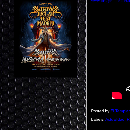
www.instagram.com/ra
Posted by
El Templar
Labels:
Actualidad
,
R