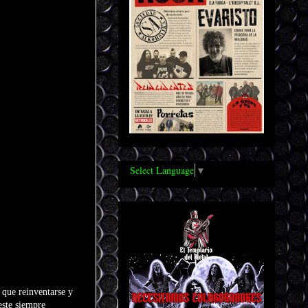
Select Language
▼
 que reinventarse y
este siempre