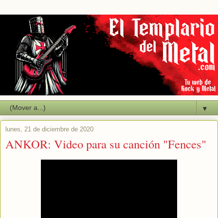
▼
lunes, 21 de diciembre de 2020
ANKOR: Video para su canción "Fences"