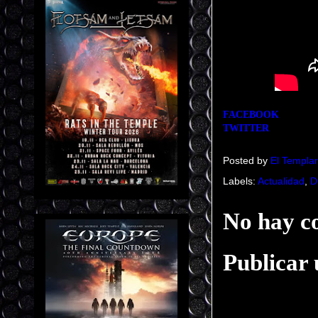
FACEBOOK
TWITTER
Posted by
El Templar
Labels:
Actualidad
,
D
No hay c
Publicar