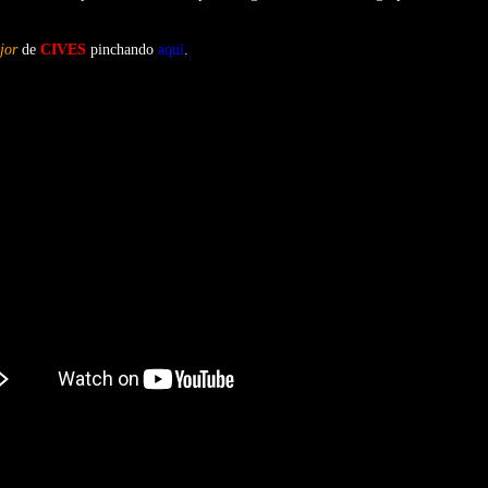
jor
de
CIVES
pinchando
aquí
.