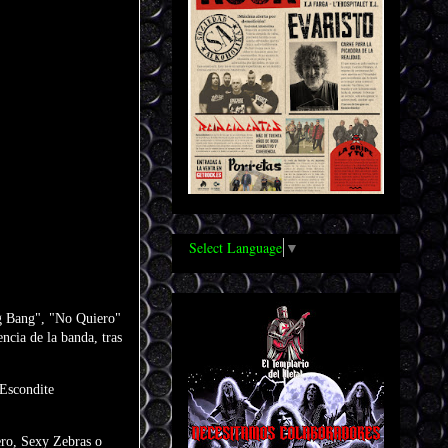
Select Language
▼
ang Bang", "No Quiero"
ncia de la banda, tras
 Escondite
ero, Sexy Zebras o