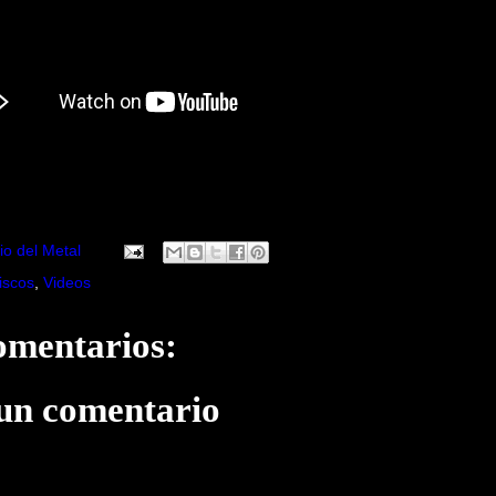
io del Metal
iscos
,
Videos
omentarios:
 un comentario