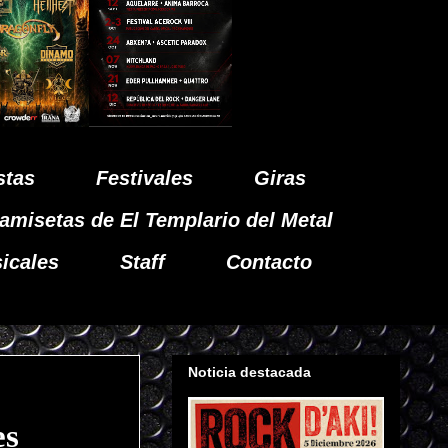
stas
Festivales
Giras
amisetas de El Templario del Metal
icales
Staff
Contacto
Noticia destacada
es