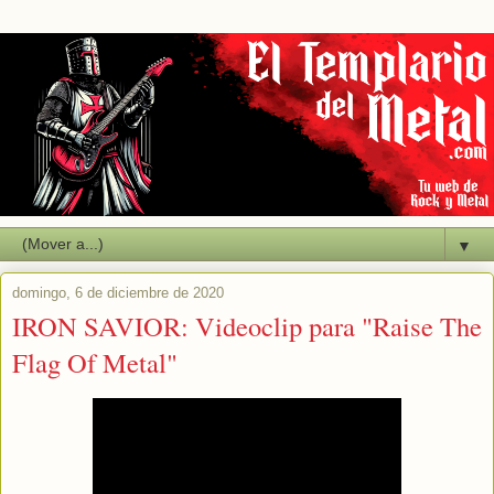
▼
domingo, 6 de diciembre de 2020
IRON SAVIOR: Videoclip para "Raise The
Flag Of Metal"