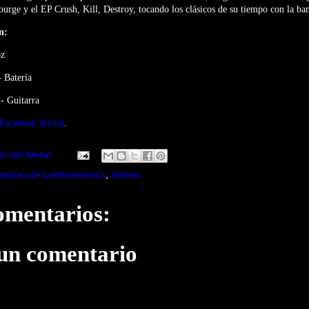
rge y el EP Crush, Kill, Destroy, tocando los clásicos de su tiempo con la ba
n:
oz
 Batería
 Guitarra
Facebook oficial
.
io del Metal
oticias de Latinoamérica
,
Videos
omentarios:
 un comentario