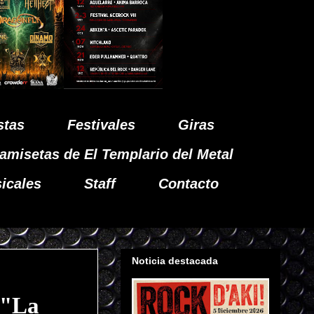
stas
Festivales
Giras
amisetas de El Templario del Metal
icales
Staff
Contacto
Noticia destacada
 "La