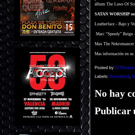
álbum The Laws Of Scou
SATAN WORSHIP so
Leatherface - Bajo y V
Marc “Speedy” Reign -
Max The Nekromancer -
Mas información en su
Posted by
El Templar
Labels:
Actualidad
,
N
No hay c
Publicar