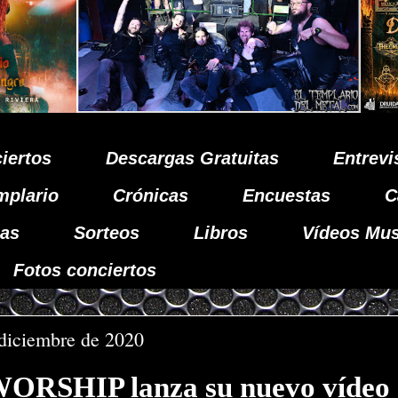
iertos
Descargas Gratuitas
Entrevi
mplario
Crónicas
Encuestas
C
as
Sorteos
Libros
Vídeos Mus
Fotos conciertos
 diciembre de 2020
ORSHIP lanza su nuevo vídeo