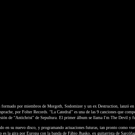
á formado por miembros de Morgoth, Sodomizer y un ex Destruction, lanzó en 
prache, por Folter Records. “La Catedral” es una de las 9 canciones que compo
ersión de “Antichrist” de Sepultura. El primer álbum se llama I'm The Devil y 
ndo en su nuevo disco, y programando actuaciones futuras, tan pronto como vue
to es la gira por Europa con la banda de Fábio Jhasko, ex guitarrista de Sarcófa