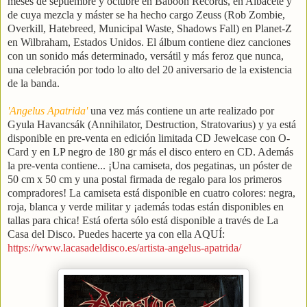
meses de septiembre y octubre en Baboon Records, en Albacete y
de cuya mezcla y máster se ha hecho cargo Zeuss (Rob Zombie,
Overkill, Hatebreed, Municipal Waste, Shadows Fall) en Planet-Z
en Wilbraham, Estados Unidos. El álbum contiene diez canciones
con un sonido más determinado, versátil y más feroz que nunca,
una celebración por todo lo alto del 20 aniversario de la existencia
de la banda.
'Angelus Apatrida'
una vez más contiene un arte realizado por
Gyula Havancsák (Annihilator, Destruction, Stratovarius) y ya está
disponible en pre-venta en edición limitada CD Jewelcase con O-
Card y en LP negro de 180 gr más el disco entero en CD. Además
la pre-venta contiene... ¡Una camiseta, dos pegatinas, un póster de
50 cm x 50 cm y una postal firmada de regalo para los primeros
compradores! La camiseta está disponible en cuatro colores: negra,
roja, blanca y verde militar y ¡además todas están disponibles en
tallas para chica! Está oferta sólo está disponible a través de La
Casa del Disco. Puedes hacerte ya con ella AQUÍ:
https://www.lacasadeldisco.es/artista-angelus-apatrida/