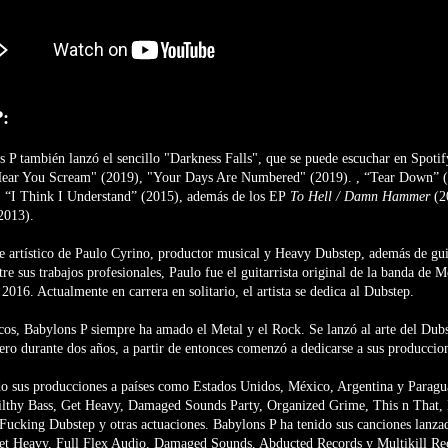
P:
 P también lanzó el sencillo "Darkness Falls", que se puede escuchar en Spotif
 Hear You Scream" (2019), "Your Days Are Numbered" (2019). , “Tear Down” (
, “I Think I Understand” (2015), además de los EP
To Hell / Damn Hammer
(2
2013).
 artístico de Paulo Cyrino, productor musical y Heavy Dubstep, además de guit
re sus trabajos profesionales, Paulo fue el guitarrista original de la banda de M
016. Actualmente en carrera en solitario, el artista se dedica al Dubstep.
cos, Babylons P siempre ha amado el Metal y el Rock. Se lanzó al arte del Dub
ero durante dos años, a partir de entonces comenzó a dedicarse a sus produccion
do sus producciones a países como Estados Unidos, México, Argentina y Parag
Filthy Bass, Get Heavy, Damaged Sounds Party, Organized Grime, This n That,
 Fucking Dubstep y otras actuaciones. Babylons P ha tenido sus canciones lanzad
et Heavy, Full Flex Audio, Damaged Sounds, Abducted Records y Multikill Re