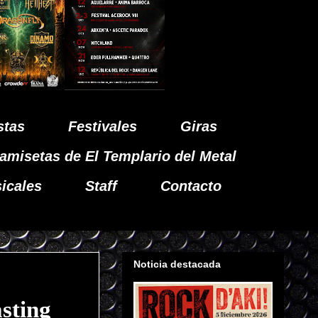
stas
Festivales
Giras
amisetas de El Templario del Metal
icales
Staff
Contacto
Noticia destacada
sting