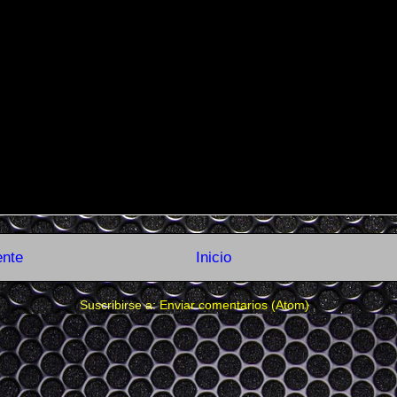
ente
Inicio
Suscribirse a:
Enviar comentarios (Atom)