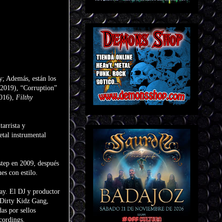
y; Además, están los
2019), “Corruption”
016),
Filthy
arrista y
etal instrumental
step en 2009, después
es con estilo.
uay.
El DJ y productor
 Dirty Kidz Gang,
as por sellos
cordings.