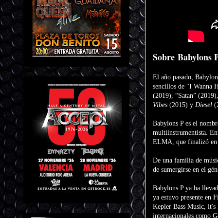
Sobre Babylons 
El año pasado, Babylons
sencillos de "I Wanna
(2019), “Satan” (2019)
Vibes
(2015) y
Diesel
(
Babylons P es el nombre
multiinstrumentista. Ent
ELMA, que finalizó en 2
De una familia de músi
de sumergirse en el gén
Babylons P ya ha lleva
ya estuvo presente en 
Kepler Bass Music, it's
internacionales como G