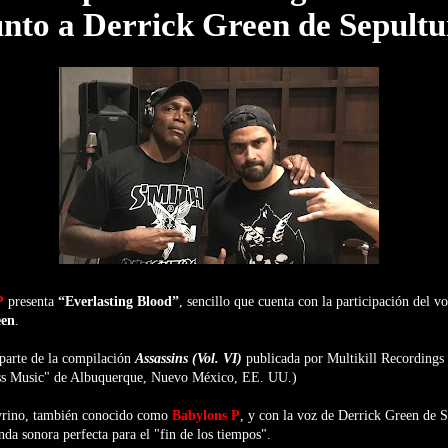
unto a Derrick Green de Sepult
P
presenta
“Everlasting Blood”
, sencillo que cuenta con la participación del vo
een
.
 parte de la compilación
Assassins (Vol. VI)
publicada por Multikill Recordings 
ss Music" de Albuquerque, Nuevo México, EE. UU.)
yrino, también conocido como
Babylons P
, y con la voz de Derrick Green de S
nda sonora perfecta para el "fin de los tiempos".