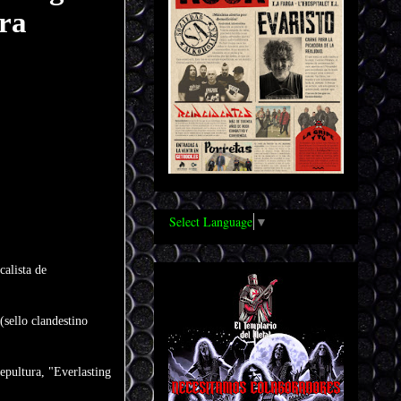
ura
Select Language
▼
calista de
(sello clandestino
epultura, "Everlasting