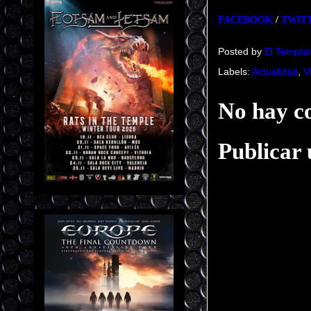
FACEBOOK
/
TWIT
Posted by
El Templar
Labels:
Actualidad
,
V
No hay c
Publicar