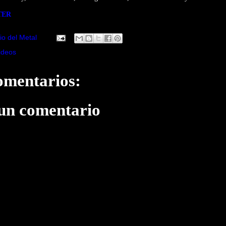
TER
io del Metal
ideos
omentarios:
 un comentario