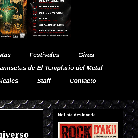
stas
Festivales
Giras
amisetas de El Templario del Metal
icales
Staff
Contacto
Noticia destacada
iverso