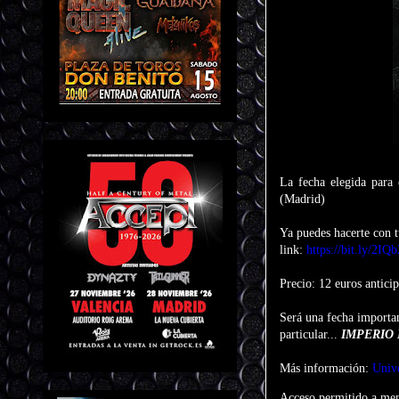
La fecha elegida para 
(Madrid)
Ya puedes hacerte con 
link:
https://bit.ly/2IQ
Precio: 12 euros anticip
Será una fecha importan
particular...
IMPERIO
Más información:
Univ
Acceso permitido a men