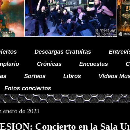
iertos
Descargas Gratuitas
Entrevi
mplario
Crónicas
Encuestas
C
as
Sorteos
Libros
Vídeos Mus
Fotos conciertos
e enero de 2021
ION: Concierto en la Sala Un