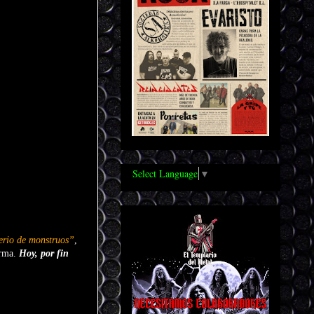
Select Language
▼
rio de monstruos”
,
arma.
Hoy, por fin