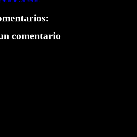
genda de Conciertos
omentarios:
 un comentario