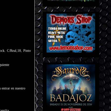
ock. C/Real,18, Pinto
guiente
 entrar en nuestro
amilia.