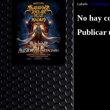
Labels:
Actualidad
,
D
No hay c
Publicar