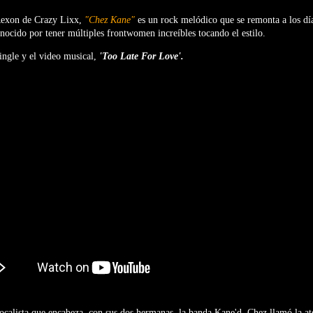
exon de Crazy Lixx,
"Chez Kane"
es un rock melódico que se remonta a los día
nocido por tener múltiples frontwomen increíbles tocando el estilo.
ingle y el video musical,
'Too Late For Love'.
ocalista que encabeza, con sus dos hermanas, la banda Kane'd, Chez llamó la at