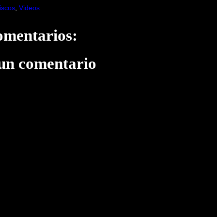
iscos
,
Videos
omentarios:
 un comentario