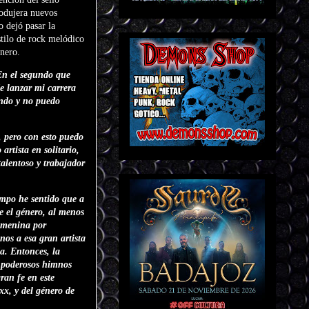
rodujera nuevos
 dejó pasar la
stilo de rock melódico
énero.
En el segundo que
e lanzar mi carrera
endo y no puedo
, pero con esto puedo
rtista en solitario,
talentoso y trabajador
mpo he sentido que a
e el género, al menos
femenina por
os a esa gran artista
a. Entonces, la
s poderosos himnos
ran fe en este
xx, y del género de