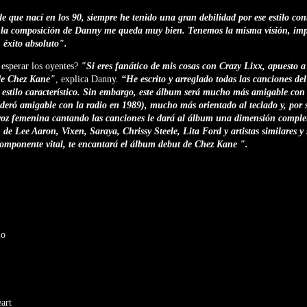
de que nací en los 90, siempre he tenido una gran debilidad por ese estilo cont
o, la composición de Danny me queda muy bien. Tenemos la misma visión, imp
 éxito absoluto".
esperar los oyentes?
"Si eres fanático de mis cosas con Crazy Lixx, apuesto 
 de Chez Kane"
, explica Danny.
“He escrito y arreglado todas las canciones de
estilo característico. Sin embargo, este álbum será mucho más amigable con 
sideró amigable con la radio en 1989), mucho más orientado al teclado y, por 
voz femenina cantando las canciones le dará al álbum una dimensión complet
n de Lee Aaron, Vixen, Saraya, Chrissy Steele, Lita Ford y artistas similares y
 componente vital, te encantará el álbum debut de Chez Kane ".
io
art