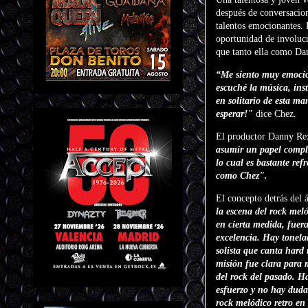
después de conversacio
talentos emocionantes. 
oportunidad de involucr
que tanto ella como Dan
“Me siento muy emocio
escuché la música, ins
en solitario de esta m
esperar!"
dice Chez.
El productor Danny Re
asumir un papel comple
lo cual es bastante ref
como Chez".
El concepto detrás del
la escena del rock mel
en cierta medida, fuera
excelencia. Hay tonela
solista que canta hard
misión fue clara para m
del rock del pasado. H
esfuerzo y no hay duda
rock melódico retro en