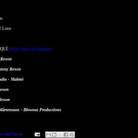
us
f Love
AQUÍ:
https://orcd.co/chezkane
 Rexon
Danny Rexon
tudio - Malmö
Rexon
Rexon
 Mårtensson - Blowout Productions
io del Metal