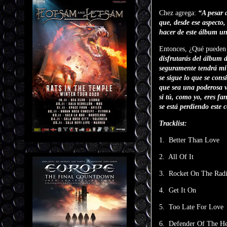
Chez agrega:
“A pesar 
que, desde ese aspect
hacer de este álbum un
Entonces, ¿Qué pueden 
disfrutarás del álbum
seguramente tendrá mi 
se sigue lo que se con
que sea una poderosa 
si tú, como yo, eres fa
se está perdiendo este
Tracklist:
1. Better Than Love
2. All Of It
3. Rocket On The Rad
4. Get It On
5. Too Late For Love
6. Defender Of The He