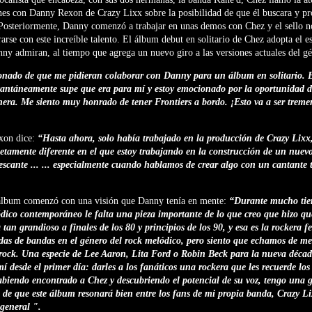
nes con Danny Rexon de Crazy Lixx sobre la posibilidad de que él buscara y p
Posteriormente, Danny comenzó a trabajar en unas demos con Chez y el sello no
arse con este increíble talento. El álbum debut en solitario de Chez adopta el e
ny admiran, al tiempo que agrega un nuevo giro a las versiones actuales del g
nado de que me pidieran colaborar con Danny para un álbum en solitario. 
tantáneamente supe que era para mí y estoy emocionado por la oportunidad d
anera. Me siento muy honrado de tener Frontiers a bordo. ¡Esto va a ser trem
xon dice:
“Hasta ahora, solo había trabajado en la producción de Crazy Lixx
tamente diferente en el que estoy trabajando en la construcción de un nuevo a
rescante ... ... especialmente cuando hablamos de crear algo con un cantante 
 álbum comenzó con una visión que Danny tenía en mente:
“Durante mucho tie
ódico contemporáneo le falta una pieza importante de lo que creo que hizo qu
 tan grandioso a finales de los 80 y principios de los 90, y esa es la rockera 
das de bandas en el género del rock melódico, pero siento que echamos de men
 rock. Una especie de Lee Aaron, Lita Ford o Robin Beck para la nueva décad
í desde el primer día: darles a los fanáticos una rockera que les recuerde lo
abiendo encontrado a Chez y descubriendo el potencial de su voz, tengo una g
 de que este álbum resonará bien entre los fans de mi propia banda, Crazy Li
 general ".