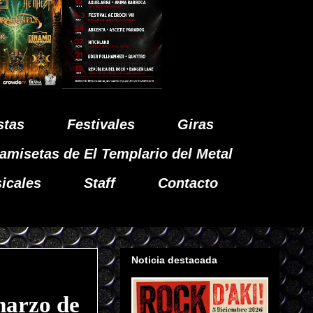
stas
Festivales
Giras
amisetas de El Templario del Metal
icales
Staff
Contacto
Noticia destacada
marzo de