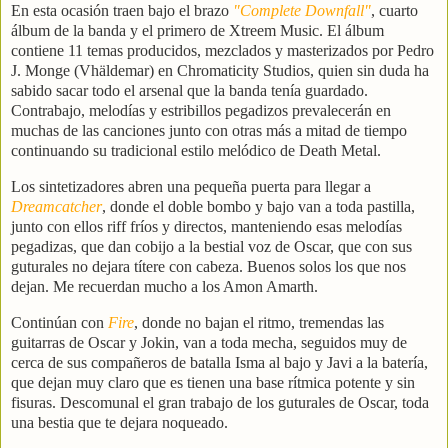
En esta ocasión traen bajo el brazo
"Complete Downfall"
, cuarto
álbum de la banda y el primero de Xtreem Music. El álbum
contiene 11 temas producidos, mezclados y masterizados por Pedro
J. Monge (Vhäldemar) en Chromaticity Studios, quien sin duda ha
sabido sacar todo el arsenal que la banda tenía guardado.
Contrabajo, melodías y estribillos pegadizos prevalecerán en
muchas de las canciones junto con otras más a mitad de tiempo
continuando su tradicional estilo melódico de Death Metal.
Los sintetizadores abren una pequeña puerta para llegar a
Dreamcatcher
, donde el doble bombo y bajo van a toda pastilla,
junto con ellos riff fríos y directos, manteniendo esas melodías
pegadizas, que dan cobijo a la bestial voz de Oscar, que con sus
guturales no dejara títere con cabeza. Buenos solos los que nos
dejan. Me recuerdan mucho a los Amon Amarth.
Continúan con
Fire
, donde no bajan el ritmo, tremendas las
guitarras de Oscar y Jokin, van a toda mecha, seguidos muy de
cerca de sus compañeros de batalla Isma al bajo y Javi a la batería,
que dejan muy claro que es tienen una base rítmica potente y sin
fisuras. Descomunal el gran trabajo de los guturales de Oscar, toda
una bestia que te dejara noqueado.