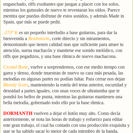
enganchado, riffs exultantes que juegan a placer con los solos,
mientras los guturales de nuevo te reventaran los oídos. Parece
mentira que puedas disfrutar de estos sonidos, y además Made in
Spain, que más se puede pedir.
-273º K
es un pequeño interludio a base guitarras, para dar la
bienvenida a
Brainstorm
, corte directo y sin miramientos,
demostrando que tienen calidad mas que suficiente para atraer tu
atención, suena machacón y mantiene ese sonido melódico, con
riffs que pegadizos, y una base rítmica de nuevo machacona.
Crystal Bone
,
vuelve a sorprendernos, con ese medio tiempo con
garra y denso, donde muestran de nuevo su cara más pesada, las
melodías en algunas partes no podían faltar. Para cerrar nos dejan
Bloody Scars
, manteniendo la estela del tema anterior, oscuridad y
densidad a partes iguales, con unas voces de ultratumba que te
pondrá los bellos de punta, mientras las guitarras mantienen una
bella melodía, gobernado todo ello por la base rítmica.
DORMANTH
vuelven a dejar el listón muy alto. Como decía
anteriormente, se nota las horas de trabajo y esfuerzo para editar
este gran trabajo, el cual ha contado con una producción exquisita y
que se ha sabido sacar lo mejor de cada miembro de la banda.