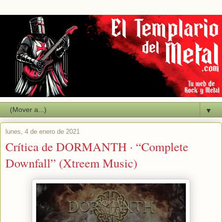
▼
lunes, 4 de enero de 2021
Crítica de DORMANTH · “Complete
Downfall” (Xtreem Music)