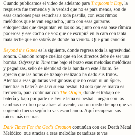
Cuando publicamos el video de adelanto para
Tragicomic Day
, la
respuesta fue tremenda y la verdad que no es para menos, son de
esas canciones para escuchar a toda pastilla, con esos ritmos
melódicos que te van engancho, junto con esas guitarras
enloquecidas que despuntan en los solos, junto con esa base rítmica
poderosa y ese cocho de voz que de escupirá en la cara con tanta
mala leche que no sabrás de donde ha venido. Que gran canción.
Beyond the Gates
es la siguiente, donde regresa toda la agresividad
sonora. Canción rompe cuellos que en los directos debe de ser una
bomba.
Odyssey in Time
trae bajo el brazo esas melodías melódicas
y pegadizas, sello de identidad de la banda en este álbum. Se
aprecia que las horas de trabajo realizado ha dado sus frutos.
Atentos a esas guitarras vertiginosas que no cesan ni un ápice,
mientras la batería de Javi suena bestial. El solo que se marca es
tremendo, para continuar con
The Origin
,
donde el trabajo de
batería y bajo por parte de Javi e Isma es bestial. Juegan con los
cambios de ritmo para atraer al oyente, con un medio tiempo que va
cogiendo fuerza según lo vas escuchando. Aquí recuperan sus
raíces más oscuras.
Dark Times For the God’s Creation
continúan con ese Death Metal
Melódico, que gracias a esas melodías pegadizas te vas