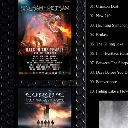
01. Crimson Dust
02.
New Life
03. Haunting Symphon
04. Broken
05. The Killing Joke
06. In a Heartbeat (Gi
07. Between The Sleep
08. Days Before You D
09. Forevermore
10. Fading Like a Flow