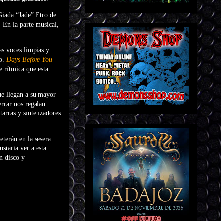
Giada “Jade” Etro de
 En la parte musical,
as voces limpias y
o.
Days Before You
e rítmica que esta
que llegan a su mayor
errar nos regalan
tarras y sintetizadores
terán en la sesera.
staría ver a esta
n disco y