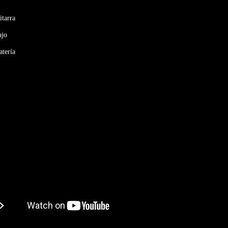
itarra
ajo
atería