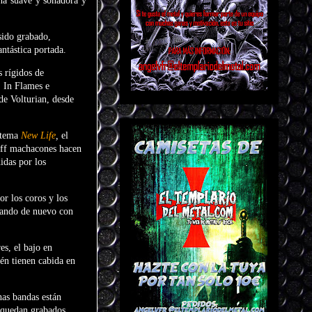
na suave y soñadora y
sido grabado,
ntástica portada.
 rígidos de
, In Flames e
de Volturian, desde
r tema
New Life
,
el
iff machacones hacen
idas por los
r los coros y los
ugando de nuevo con
es, el bajo en
ién tienen cabida en
as bandas están
e quedan grabados.