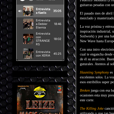
Federico Mondelli (Fro
guitarras pesadas con u
El pasado mes de abril
mezclado y masterizado 
La voz prístina y etére
inspiración industrial, 
Soilwork) y por una bat
New Wave hasta Europop
Con una intro electrón
cual te engancha desde
de él su atracción. Bu
guturales. Atentos al so
Haunting Symphony
es 
excelentes solos. La voz
esos estribillos super p
Broken
juega con esa b
ocasiones esta muy pres
este corte.
The Killing Joke
canció
utilizando y que tan bu