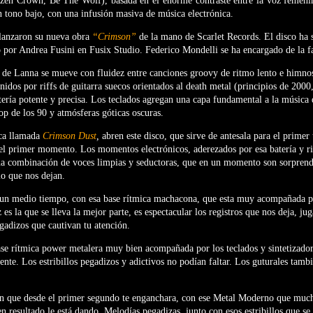
zen Crown, Be The Wolf), basada en el enorme contraste entre la voz femeni
n tono bajo, con una infusión masiva de música electrónica.
 lanzaron su nueva obra
“Crimson”
de la mano de Scarlet Records. El disco ha 
por Andrea Fusini en Fusix Studio. Federico Mondelli se ha encargado de la fa
a de Lanna se mueve con fluidez entre canciones groovy de ritmo lento e himnos
unidos por riffs de guitarra suecos orientados al death metal (principios de 2000
ería potente y precisa. Los teclados agregan una capa fundamental a la música 
 de los 90 y atmósferas góticas oscuras.
ica llamada
Crimson Dust
,
abren este disco, que sirve de antesala para el prime
 el primer momento. Los momentos electrónicos, aderezados por esa batería y r
ena combinación de voces limpias y seductoras, que en un momento son sorprend
lo que nos dejan.
un medio tiempo, con esa base rítmica machacona, que esta muy acompañada po
 es la que se lleva la mejor parte, es espectacular los registros que nos deja, j
egadizos que cautivan tu atención.
ase rítmica power metalera muy bien acompañada por los teclados y sintetizador
ente. Los estribillos pegadizos y adictivos no podían faltar. Los guturales tamb
n que desde el primer segundo te enganchara, con ese Metal Moderno que much
en resultado le está dando. Melodías pegadizas, junto con esos estribillos que s