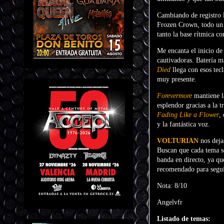
Cambiando de registro 
Frozen Crown, todo un r
tanto la base rítmica c
Me encanta el inicio de
cautivadoras. Batería ma
Died
llega con esos tec
muy presente.
Forevermore
mantiene l
esplendor gracias a la 
Fading Like a Flower
,
y la fantástica voz.
VOLTURIAN
nos deja
Buscan que cada tema se
banda en directo, ya qu
recomendado para segui
Nota: 8/10
Angelvfr
Listado de temas: