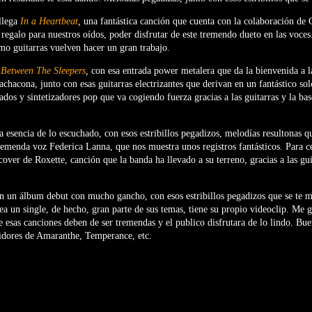
llega
In a Heartbeat
,
una fantástica canción que cuenta con la colaboración de 
egalo para nuestros oídos, poder disfrutar de este tremendo dueto en las voces.
omo guitarras vuelven hacer un gran trabajo.
Between The Sleepers
,
con esa entrada power metalera que da la bienvenida a l
chacona, junto con esas guitarras electrizantes que derivan en un fantástico sol
lados y sintetizadores pop que va cogiendo fuerza gracias a las guitarras y la bas
a esencia de lo escuchado, con esos estribillos pegadizos, melodías resultonas 
tremenda voz Federica Lanna, que nos muestra unos registros fantásticos. Para c
 cover de Roxette, canción que la banda ha llevado a su terreno, gracias a las gui
n un álbum debut con mucho gancho, con esos estribillos pegadizos que se te me
a un single, de hecho, gran parte de sus temas, tiene su propio videoclip. Me gu
e esas canciones deben de ser tremendas y el publico disfrutara de lo lindo. Bue
dores de Amaranthe, Temperance, etc.