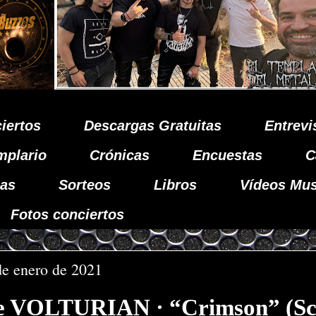
iertos
Descargas Gratuitas
Entrevi
mplario
Crónicas
Encuestas
C
as
Sorteos
Libros
Vídeos Mus
Fotos conciertos
de enero de 2021
de VOLTURIAN · “Crimson” (Sc