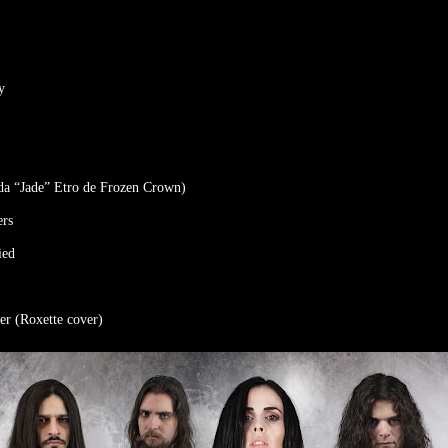
y
ada “Jade” Etro de Frozen Crown)
ers
ied
er (Roxette cover)