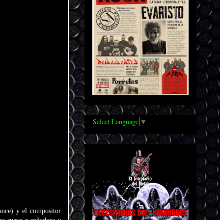
Select Language
▼
nce) y el compositor