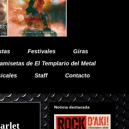
stas
Festivales
Giras
amisetas de El Templario del Metal
icales
Staff
Contacto
Noticia destacada
arlet