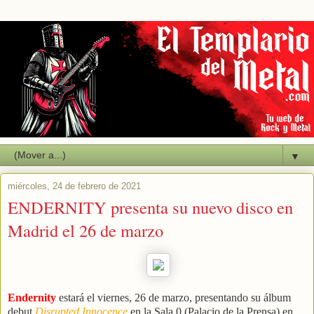
▼
miércoles, 24 de febrero de 2021
ENDERNITY presenta su nuevo disco en
Madrid el 26 de marzo
Endernity
estará el viernes, 26 de marzo, presentando su álbum
debut
Disrupted Innocence
en la Sala 0 (Palacio de la Prensa) en