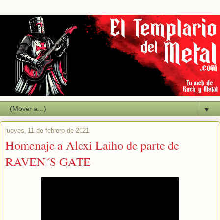
▼
jueves, 11 de febrero de 2021
Homenaje a Alexi Laiho de parte de
RAVEN´S GATE