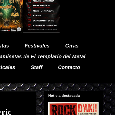
stas
Festivales
Giras
amisetas de El Templario del Metal
icales
Staff
Contacto
Noticia destacada
ric