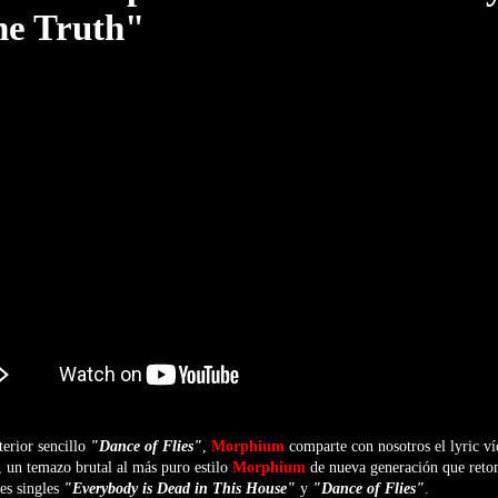
he Truth"
terior sencillo
"Dance of Flies"
,
Morphium
comparte con nosotros el lyric v
, un temazo brutal al más puro estilo
Morphium
de nueva generación que retom
res singles
"Everybody is Dead in This House"
y
"Dance of Flies"
.