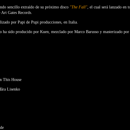
undo sencillo extraído de su próximo disco
"The Fall"
, el cual será lanzado en 
e Art Gates Records.
alizado por Papi de Pupi producciones, en Italia.
o ha sido producido por Kuen, mezclado por Marco Barusso y masterizado po
In This House
Mâra Lisenko
ide