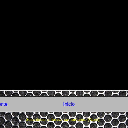
ente
Inicio
Suscribirse a:
Enviar comentarios (Atom)