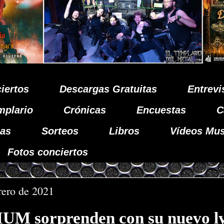
iertos
Descargas Gratuitas
Entrevi
mplario
Crónicas
Encuestas
C
as
Sorteos
Libros
Vídeos Mus
Fotos conciertos
brero de 2021
 sorprenden con su nuevo ly