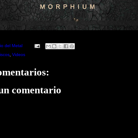
io del Metal
iscos
,
Videos
omentarios:
 un comentario