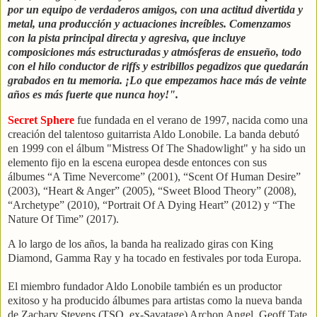
por un equipo de verdaderos amigos, con una actitud divertida y
metal, una producción y actuaciones increíbles. Comenzamos
con la pista principal directa y agresiva, que incluye
composiciones más estructuradas y atmósferas de ensueño, todo
con el hilo conductor de riffs y estribillos pegadizos que quedarán
grabados en tu memoria. ¡Lo que empezamos hace más de veinte
años es más fuerte que nunca hoy!".
Secret Sphere
fue fundada en el verano de 1997, nacida como una
creación del talentoso guitarrista Aldo Lonobile. La banda debutó
en 1999 con el álbum "Mistress Of The Shadowlight" y ha sido un
elemento fijo en la escena europea desde entonces con sus
álbumes “A Time Nevercome” (2001), “Scent Of Human Desire”
(2003), “Heart & Anger” (2005), “Sweet Blood Theory” (2008),
“Archetype” (2010), “Portrait Of A Dying Heart” (2012) y “The
Nature Of Time” (2017).
A lo largo de los años, la banda ha realizado giras con King
Diamond, Gamma Ray y ha tocado en festivales por toda Europa.
El miembro fundador Aldo Lonobile también es un productor
exitoso y ha producido álbumes para artistas como la nueva banda
de Zachary Stevens (TSO, ex-Savatage) Archon Angel, Geoff Tate