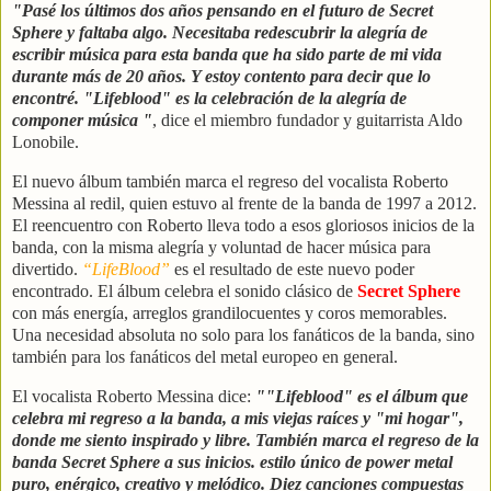
"Pasé los últimos dos años pensando en el futuro de Secret
Sphere y faltaba algo. Necesitaba redescubrir la alegría de
escribir música para esta banda que ha sido parte de mi vida
durante más de 20 años. Y estoy contento para decir que lo
encontré. "Lifeblood" es la celebración de la alegría de
componer música "
, dice el miembro fundador y guitarrista Aldo
Lonobile.
El nuevo álbum también marca el regreso del vocalista Roberto
Messina al redil, quien estuvo al frente de la banda de 1997 a 2012.
El reencuentro con Roberto lleva todo a esos gloriosos inicios de la
banda, con la misma alegría y voluntad de hacer música para
divertido.
“LifeBlood”
es el resultado de este nuevo poder
encontrado. El álbum celebra el sonido clásico de
Secret Sphere
con más energía, arreglos grandilocuentes y coros memorables.
Una necesidad absoluta no solo para los fanáticos de la banda, sino
también para los fanáticos del metal europeo en general.
El vocalista Roberto Messina dice:
""Lifeblood" es el álbum que
celebra mi regreso a la banda, a mis viejas raíces y "mi hogar",
donde me siento inspirado y libre. También marca el regreso de la
banda Secret Sphere a sus inicios. estilo único de power metal
puro, enérgico, creativo y melódico. Diez canciones compuestas