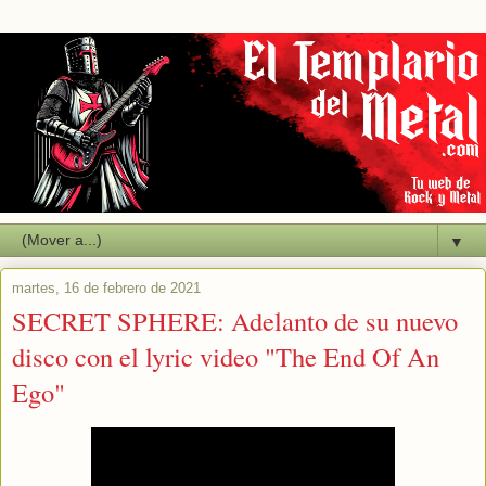
▼
martes, 16 de febrero de 2021
SECRET SPHERE: Adelanto de su nuevo
disco con el lyric video "The End Of An
Ego"