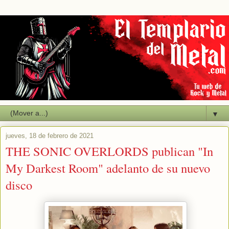
▼
jueves, 18 de febrero de 2021
THE SONIC OVERLORDS publican "In
My Darkest Room" adelanto de su nuevo
disco