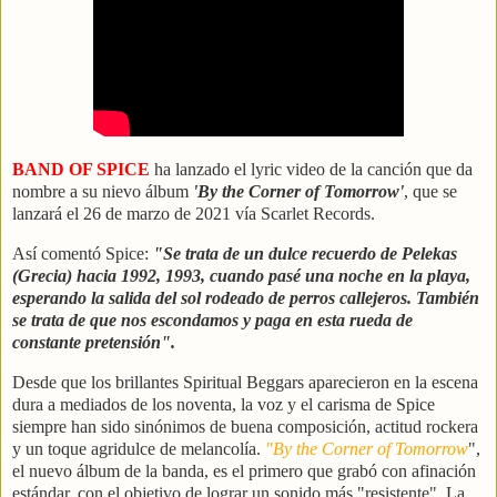
BAND OF SPICE
ha lanzado el lyric video de la canción que da
nombre a su nievo álbum
'By the Corner of Tomorrow'
, que se
lanzará el 26 de marzo de 2021 vía Scarlet Records.
Así comentó Spice:
"Se trata de un dulce recuerdo de Pelekas
(Grecia) hacia 1992, 1993, cuando pasé una noche en la playa,
esperando la salida del sol rodeado de perros callejeros. También
se trata de que nos escondamos y paga en esta rueda de
constante pretensión".
Desde que los brillantes Spiritual Beggars aparecieron en la escena
dura a mediados de los noventa, la voz y el carisma de Spice
siempre han sido sinónimos de buena composición, actitud rockera
y un toque agridulce de melancolía.
"By the Corner of Tomorrow
",
el nuevo álbum de la banda, es el primero que grabó con afinación
estándar, con el objetivo de lograr un sonido más "resistente". La