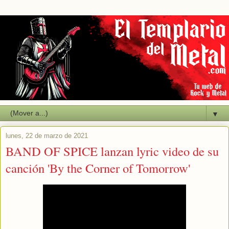
▼
lunes, 22 de marzo de 2021
BAND OF SPICE lanzan lyric video de su
canción 'By the Corner of Tomorrow'