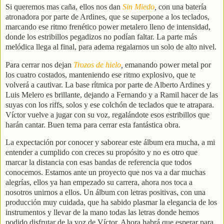
Si queremos mas caña, ellos nos dan
Sin Miedo
,
con una batería
atronadora por parte de Ardines, que se superpone a los teclados,
marcando ese ritmo frenético power metalero lleno de intensidad,
donde los estribillos pegadizos no podían faltar. La parte más
melódica llega al final, para adema regalarnos un solo de alto nivel.
Para cerrar nos dejan
Trozos de hielo
,
emanando power metal por
los cuatro costados, manteniendo ese ritmo explosivo, que te
volverá a cautivar. La base rítmica por parte de Alberto Ardines y
Luis Melero es brillante, dejando a Fernando y a Ramil hacer de las
suyas con los riffs, solos y ese colchón de teclados que te atrapara.
Víctor vuelve a jugar con su voz, regalándote esos estribillos que
harán cantar. Buen tema para cerrar esta fantástica obra.
La expectación por conocer y saborear este álbum era mucha, a mi
entender a cumplido con creces su propósito y no es otro que
marcar la distancia con esas bandas de referencia que todos
conocemos. Estamos ante un proyecto que nos va a dar muchas
alegrías, ellos ya han empezado su carrera, ahora nos toca a
nosotros unirnos a ellos. Un álbum con letras positivas, con una
producción muy cuidada, que ha sabido plasmar la elegancia de los
instrumentos y llevar de la mano todas las letras donde hemos
podido disfrutar de la voz de Víctor. Ahora habrá que esperar para