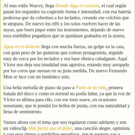
Al mas estilo Warcry, llega
Donde diga el corazón
, el cual según
pasan los segundos va cogiendo forma e intensidad, con esa batería
poderosa que da cobertura a los teclados, creando ese colchón que
te atrapara. De nuevo los riffs y los solos vuelven hacer de las
suyas, que buen pique entre los instrumentos, dejando de nuevo
esos estribillos pegadizos que se quedaran grabados en la sesera.
Agua en el desierto
llega con mucha fuerza, un golpe en la cara,
con gran peso de las guitarras que cobran protagonista, seguido
muy de cerca por los teclados y esa base rítmica cabalgante. Aquí
Víctor nos deja una tonalidad mas agresiva, estando muy arropado
por los coros que suenan en su justa medida. De nuevo Fernando
Mon se luce con un fantástico solo.
Una bella melodía de piano da paso a
Parte de tú vida
,
primera
balada del disco y como es normal no podía faltar, ya que la voz de
Víctor es idónea para ello, con ese tono suave, en ocasiones
susurrante, que te pondrá los bellos de punta, con esa naturalidad y
llena de sentimiento.
Vamos ahora con el tema que nos regalaron como adelanto y son
un videoclip
Más fuerte que el dolor
, una canción alegre, optimista
y con esos ritmos y estribillos pegadizos, que te aseguro vas a