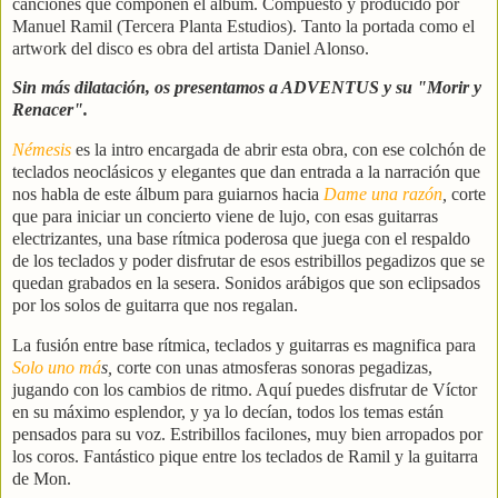
canciones que componen el álbum.
Compuesto y producido por
Manuel Ramil (Tercera Planta Estudios). Tant
o la portada como el
artwork del disco es obra del artista Daniel Alonso.
Sin más dilatación, os presentamos a ADVENTUS y su
"Morir y
Renacer".
Némesis
es la intro encargada de abrir esta obra, con ese colchón de
teclados neoclásicos y elegantes que dan entrada a la narración que
nos habla de este álbum para guiarnos hacia
Dame una razón
,
corte
que para iniciar un concierto viene de lujo, con esas guitarras
electrizantes, una base rítmica poderosa que juega con el respaldo
de los teclados y poder disfrutar de esos estribillos pegadizos que se
quedan grabados en la sesera. Sonidos arábigos que son eclipsados
por los solos de guitarra que nos regalan.
La fusión entre base rítmica, teclados y guitarras es magnifica para
Solo uno má
s,
corte con unas atmosferas sonoras pegadizas,
jugando con los cambios de ritmo. Aquí puedes disfrutar de Víctor
en su máximo esplendor, y ya lo decían, todos los temas están
pensados para su voz. Estribillos facilones, muy bien arropados por
los coros. Fantástico pique entre los teclados de Ramil y la guitarra
de Mon.