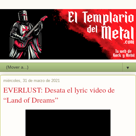
▼
miércoles, 31 de marzo de 2021
EVERLUST: Desata el lyric video de
“Land of Dreams”