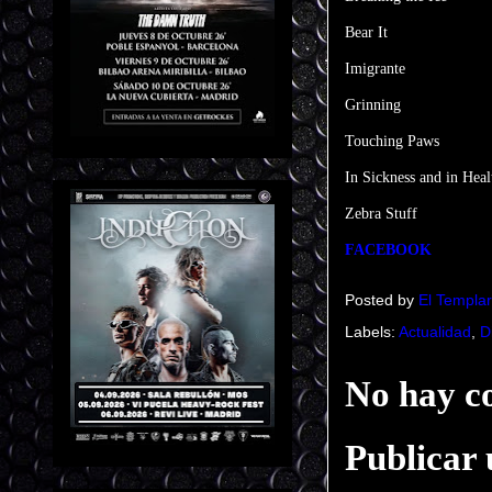
Bear It
Imigrante
Grinning
Touching Paws
In Sickness and in Heal
Zebra Stuff
FACEBOOK
Posted by
El Templar
Labels:
Actualidad
,
D
No hay c
Publicar