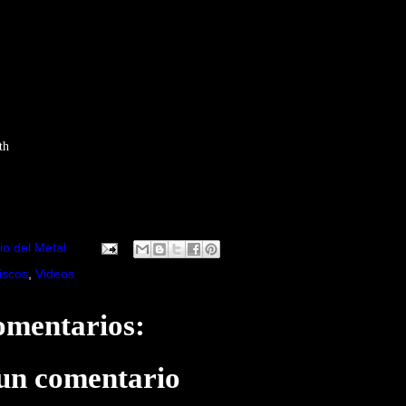
th
io del Metal
iscos
,
Videos
omentarios:
 un comentario