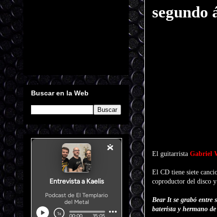
segundo 
Buscar en la Web
El guitarrista
Gabriel 
El CD tiene siete canci
coproductor del disco y 
Bear It
se grabó entre 
baterista y hermano de 