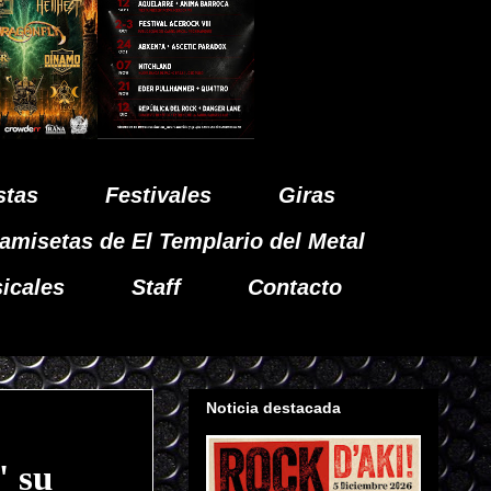
stas
Festivales
Giras
amisetas de El Templario del Metal
icales
Staff
Contacto
Noticia destacada
 su