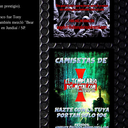
n prestigio).
isco fue Tony
también mezcló "Bear
en Jundiaí / SP.