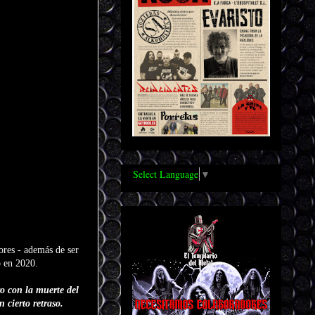
Select Language
▼
dores - además de ser
ó en 2020.
ro con la muerte del
 cierto retraso.