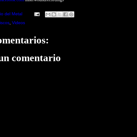
io del Metal
iscos
,
Videos
omentarios:
 un comentario