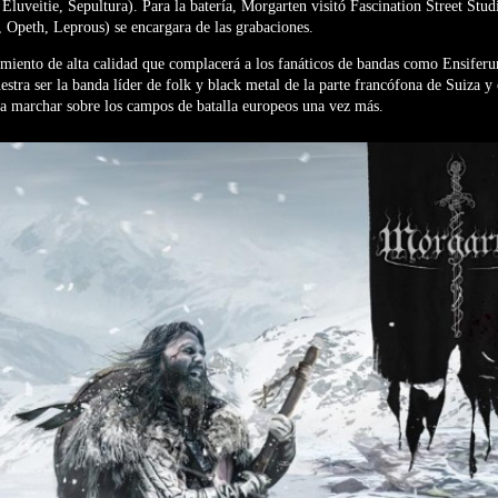
luveitie, Sepultura). Para la batería, Morgarten visitó Fascination Street Studi
, Opeth, Leprous) se encargara de las grabaciones.
amiento de alta calidad que complacerá a los fanáticos de bandas como Ensifer
stra ser la banda líder de folk y black metal de la parte francófona de Suiza 
ra marchar sobre los campos de batalla europeos una vez más.