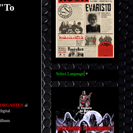
 "To
Select Language
▼
ORGARTEN
al
igital.
 álbum.