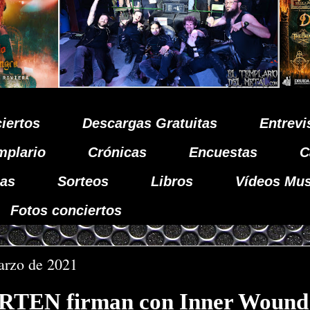
iertos
Descargas Gratuitas
Entrevi
mplario
Crónicas
Encuestas
C
as
Sorteos
Libros
Vídeos Mus
Fotos conciertos
arzo de 2021
EN firman con Inner Wound