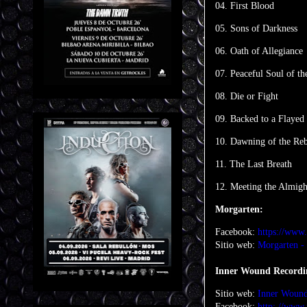
04. First Blood
05. Sons of Darkness
06. Oath of Allegiance
07. Peaceful Soul of t
08. Die or Fight
09. Backed to a Flayed
10. Dawning of the Re
11. The Last Breath
12. Meeting the Almigh
Morgarten:
Facebook:
https://www
Sitio web:
Morgarten 
Inner Wound Recordi
Sitio web:
Inner Wound
Facebook:
http: //www