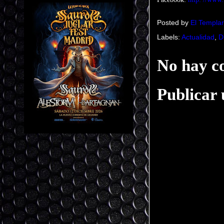
Posted by
El Templar
Labels:
Actualidad
,
D
No hay c
Publicar