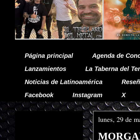
Página principal
Agenda de Conc
Lanzamientos
La Taberna del Te
Noticias de Latinoamérica
Reseñ
Facebook
Instagram
X
lunes, 29 de m
MORGART