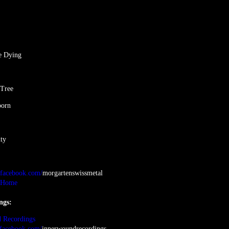
he Dying
 Tree
born
ty
.facebook.com/
morgartenswissmetal
- Home
ngs:
 Recordings
.facebook.com/
innerwoundrecordings