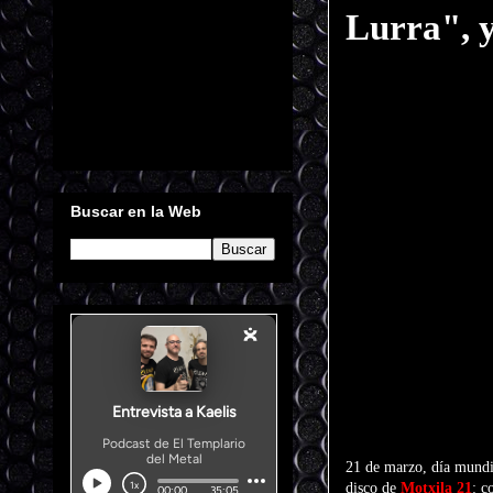
Lurra", y
Buscar en la Web
21 de marzo, día mundia
disco de
Motxila 21
: c