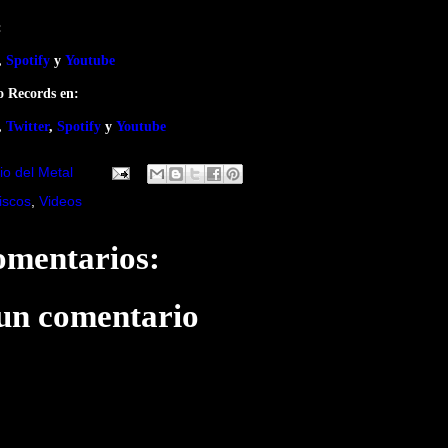
:
,
Spotify
y
Youtube
o Records en:
,
Twitter
,
Spotify
y
Youtube
io del Metal
iscos
,
Videos
omentarios:
 un comentario