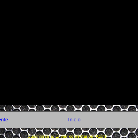
ente
Inicio
Suscribirse a:
Enviar comentarios (Atom)