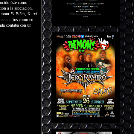
nocido éste como
ión a la asociación.
aumont
El Piñas
, Kutxi
 conciertos como en
anda contaba con un