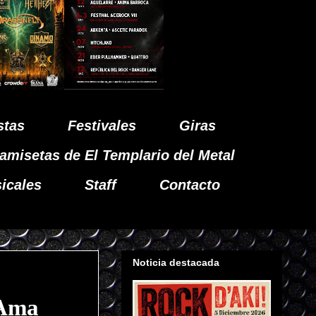
stas
Festivales
Giras
amisetas de El Templario del Metal
icales
Staff
Contacto
Noticia destacada
"Ama